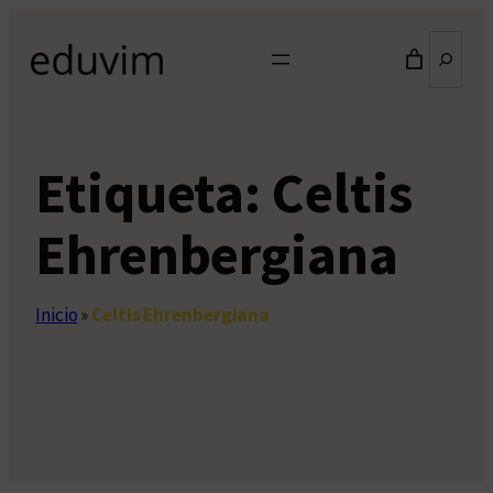
Saltar
Buscar
al
contenido
Etiqueta:
Celtis
Ehrenbergiana
Inicio
»
Celtis Ehrenbergiana