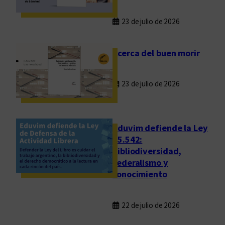
c
a
23 de julio de 2026
r
i
Acerca del buen morir
o
s
d
23 de julio de 2026
e
l
a
Eduvim defiende la Ley
U
25.542:
n
bibliodiversidad,
i
federalismo y
v
conocimiento
e
r
22 de julio de 2026
s
i