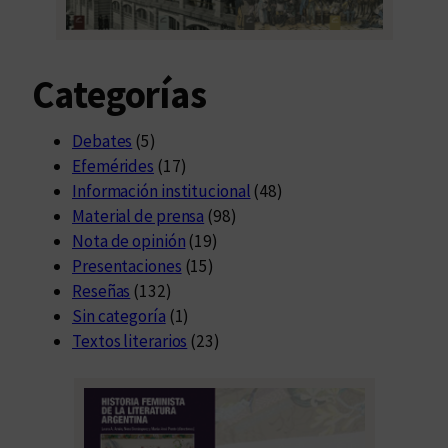
M
a
r
Categorías
í
a
Debates
(5)
Efemérides
(17)
Información institucional
(48)
Material de prensa
(98)
Nota de opinión
(19)
Presentaciones
(15)
Reseñas
(132)
Sin categoría
(1)
Textos literarios
(23)