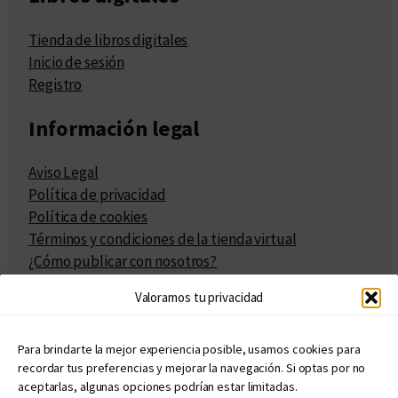
Tienda de libros digitales
Inicio de sesión
Registro
Información legal
Aviso Legal
Política de privacidad
Política de cookies
Términos y condiciones de la tienda virtual
¿Cómo publicar con nosotros?
Compra y venta de derechos
Valoramos tu privacidad
Políticas de publicación
Facturación
Políticas de coedición
Para brindarte la mejor experiencia posible, usamos cookies para
recordar tus preferencias y mejorar la navegación. Si optas por no
Atribuciones
aceptarlas, algunas opciones podrían estar limitadas.