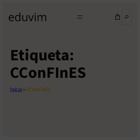
Saltar
Buscar
al
contenido
Etiqueta:
CConFInES
Inicio
»
CConFInES