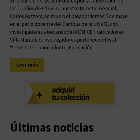
En el marco de las actividades por la celebración de
los 15 años de Eduvim, nuestro Director General,
Carlos Gazzera, se reunió el pasado viernes 5 de mayo
en el patio docente del Campus de la UNVM, con
investigadores y becarios del CONICET radicados en
Villa María. Los investigadores pertenecientes al
“Centro de Conocimiento, Formación…
:
Leer más
R
e
u
n
i
ó
n
Últimas noticias
c
o