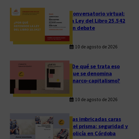
n
i
Conversatorio virtual:
n
la Ley del Libro 25.542
v
en debate
e
s
10 de agosto de 2026
t
i
g
¿De qué se trata eso
a
que se denomina
d
anarco-capitalismo?
o
r
10 de agosto de 2026
e
s
Las imbricadas caras
y
del prisma: seguridad y
b
policía en Córdoba
e