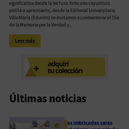
significativa desde la lectura. Ante una coyuntura
política apremiante, desde la Editorial Universitaria
Villa María (Eduvim) te invitamos a conmemorar el Día
de la Memoria por la Verdad y…
:
Leer más
2
4
M
:
L
i
b
Últimas noticias
r
o
s
p
Las imbricadas caras
a