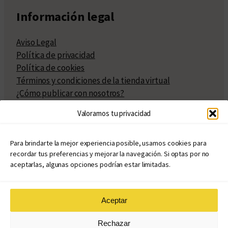
Información legal
Aviso Legal
Política de privacidad
Política de cookies
Términos y condiciones de la tienda virtual
¿Cómo publicar con nosotros?
Compra y venta de derechos
Valoramos tu privacidad
Políticas de publicación
Facturación
Políticas de coedición
Para brindarte la mejor experiencia posible, usamos cookies para
recordar tus preferencias y mejorar la navegación. Si optas por no
Atribuciones
aceptarlas, algunas opciones podrían estar limitadas.
Aceptar
© Copyright 2020 – 2026
Rechazar