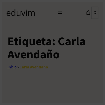
Saltar
Buscar
al
contenido
Etiqueta:
Carla
Avendaño
Inicio
»
Carla Avendaño