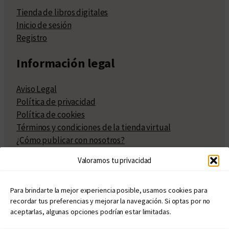
Tienda de libros digitales
Inicio de sesión
Registro
Información legal
Aviso Legal
Política de privacidad
Política de cookies
Términos y condiciones de la tienda virtual
¿Cómo publicar con nosotros?
Compra y venta de derechos
Valoramos tu privacidad
Políticas de publicación
Facturación
Políticas de coedición
Para brindarte la mejor experiencia posible, usamos cookies para
recordar tus preferencias y mejorar la navegación. Si optas por no
Atribuciones
aceptarlas, algunas opciones podrían estar limitadas.