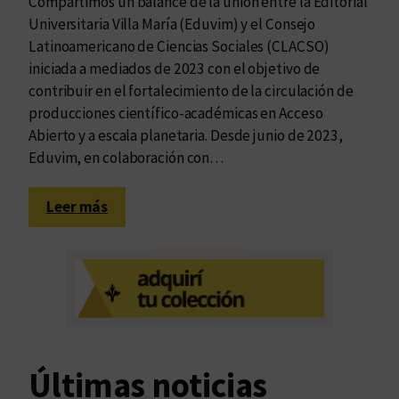
Compartimos un balance de la unión entre la Editorial
Universitaria Villa María (Eduvim) y el Consejo
Latinoamericano de Ciencias Sociales (CLACSO)
iniciada a mediados de 2023 con el objetivo de
contribuir en el fortalecimiento de la circulación de
producciones científico-académicas en Acceso
Abierto y a escala planetaria. Desde junio de 2023,
Eduvim, en colaboración con…
:
Leer más
A
c
c
e
s
o
A
Últimas noticias
b