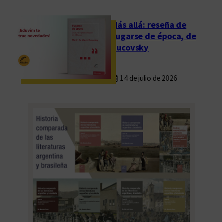
o
n
Más allá: reseña de
o
Fugarse de época, de
c
Rucovsky
i
m
14 de julio de 2026
i
e
n
t
o
l
i
b
r
e