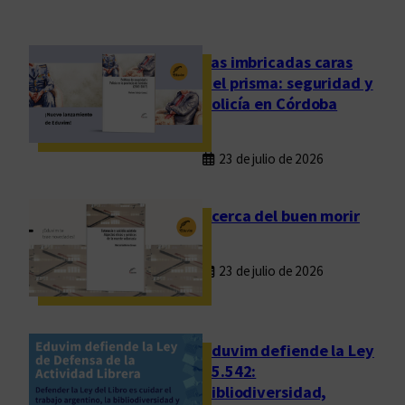
i
e
r
Las imbricadas caras
t
del prisma: seguridad y
o
policía en Córdoba
:
E
23 de julio de 2026
d
u
v
Acerca del buen morir
i
m
23 de julio de 2026
-
C
L
A
Eduvim defiende la Ley
C
25.542:
bibliodiversidad,
S