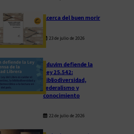
Acerca del buen morir
23 de julio de 2026
Eduvim defiende la
Ley 25.542:
bibliodiversidad,
federalismo y
conocimiento
22 de julio de 2026