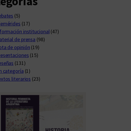
egorías
ebates
(5)
femérides
(17)
formación institucional
(47)
terial de prensa
(98)
ta de opinión
(19)
resentaciones
(15)
eseñas
(131)
n categoría
(1)
xtos literarios
(23)