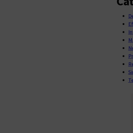
Cat
D
E
In
Ma
No
P
R
Si
Te