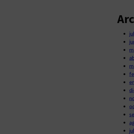
Ar
ju
ju
m
ab
m
fe
e
di
n
o
s
a
ju