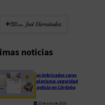
imas noticias
Las imbricadas caras
del prisma: seguridad
y policía en Córdoba
23 de julio de 2026