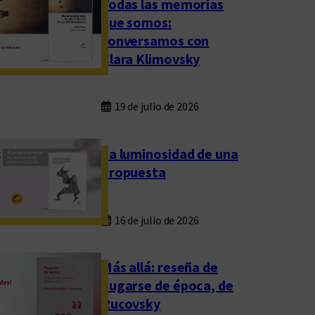
Todas las memorias
que somos:
conversamos con
Clara Klimovsky
19 de julio de 2026
La luminosidad de una
propuesta
16 de julio de 2026
Más allá: reseña de
Fugarse de época, de
Rucovsky