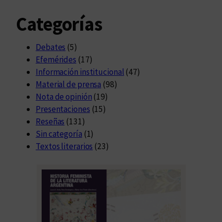
m
Categorías
F
o
r
Debates
(5)
m
Efemérides
(17)
a
Información institucional
(47)
c
Material de prensa
(98)
i
Nota de opinión
(19)
ó
Presentaciones
(15)
n
Reseñas
(131)
Sin categoría
(1)
Textos literarios
(23)