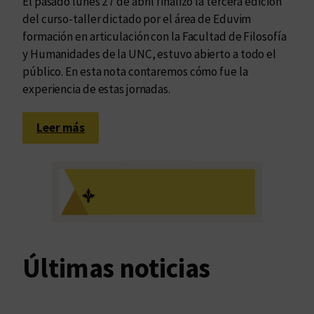
El pasado lunes 27 de abril finalizó la tercera edición
del curso-taller dictado por el área de Eduvim
formación en articulación con la Facultad de Filosofía
y Humanidades de la UNC, estuvo abierto a todo el
público. En esta nota contaremos cómo fue la
experiencia de estas jornadas.
:
Leer más
“
C
u
r
a
r
/
Últimas noticias
C
o
r