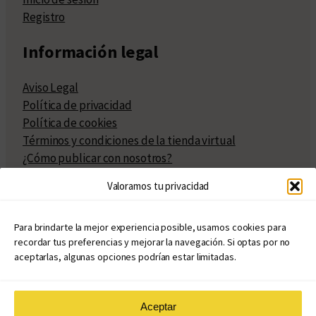
Registro
Información legal
Aviso Legal
Política de privacidad
Política de cookies
Términos y condiciones de la tienda virtual
¿Cómo publicar con nosotros?
Compra y venta de derechos
Valoramos tu privacidad
Políticas de publicación
Facturación
Políticas de coedición
Para brindarte la mejor experiencia posible, usamos cookies para
recordar tus preferencias y mejorar la navegación. Si optas por no
Atribuciones
aceptarlas, algunas opciones podrían estar limitadas.
Aceptar
© Copyright 2020 – 2026