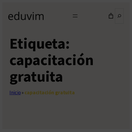
Saltar
Buscar
al
contenido
Etiqueta:
capacitación
gratuita
Inicio
»
capacitación gratuita