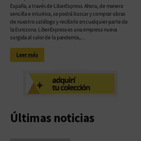
España, a través de LiberExpress. Ahora, de manera
sencilla e intuitiva, se podrá buscar y comprar obras
de nuestro catálogo y recibirlo en cualquier parte de
la Eurozona. LiberExpress es una empresa nueva
surgida al calor de la pandemia,…
:
Leer más
E
d
u
v
i
m
d
Últimas noticias
e
s
e