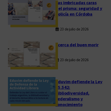
m
Las imbricadas caras
b
del prisma: seguridad y
a
policía en Córdoba
r
c
23 de julio de 2026
a
e
n
Acerca del buen morir
E
u
23 de julio de 2026
r
o
p
a
Eduvim defiende la Ley
25.542:
bibliodiversidad,
federalismo y
conocimiento