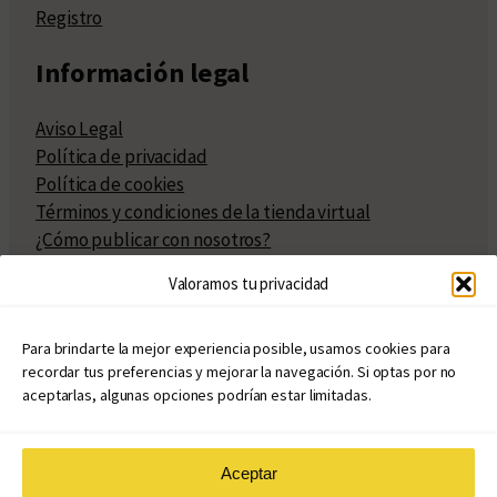
Registro
Información legal
Aviso Legal
Política de privacidad
Política de cookies
Términos y condiciones de la tienda virtual
¿Cómo publicar con nosotros?
Compra y venta de derechos
Valoramos tu privacidad
Políticas de publicación
Facturación
Políticas de coedición
Para brindarte la mejor experiencia posible, usamos cookies para
recordar tus preferencias y mejorar la navegación. Si optas por no
Atribuciones
aceptarlas, algunas opciones podrían estar limitadas.
Aceptar
© Copyright 2020 – 2026