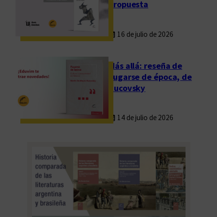
propuesta
l
l
16 de julio de 2026
a
M
a
Más allá: reseña de
r
Fugarse de época, de
í
Rucovsky
a
14 de julio de 2026