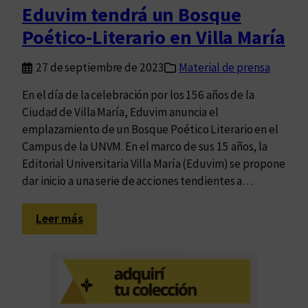
r
Eduvim tendrá un Bosque
a
Poético-Literario en Villa María
d
o
27 de septiembre de 2023
Material de prensa
e
l
En el día de la celebración por los 156 años de la
B
Ciudad de Villa María, Eduvim anuncia el
o
emplazamiento de un Bosque Poético Literario en el
s
Campus de la UNVM. En el marco de sus 15 años, la
q
Editorial Universitaria Villa María (Eduvim) se propone
u
dar inicio a una serie de acciones tendientes a…
e
P
:
Leer más
o
E
é
d
t
u
i
v
c
i