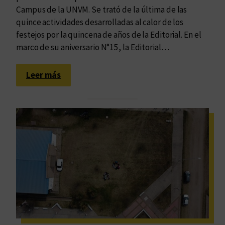
Campus de la UNVM. Se trató de la última de las
quince actividades desarrolladas al calor de los
festejos por la quincena de años de la Editorial. En el
marco de su aniversario N°15, la Editorial…
:
Leer más
Q
u
e
d
ó
i
n
a
u
g
u