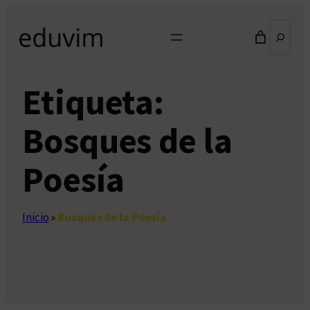
Saltar
Buscar
al
contenido
Etiqueta:
Bosques de la
Poesía
Inicio
»
Bosques de la Poesía