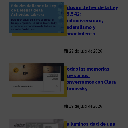
m
t
Eduvim defiende la Ley
i
25.542:
bibliodiversidad,
c
federalismo y
o
conocimiento
-
L
i
22 de julio de 2026
t
e
Todas las memorias
r
que somos:
a
conversamos con Clara
r
Klimovsky
i
o
e
19 de julio de 2026
n
V
La luminosidad de una
i