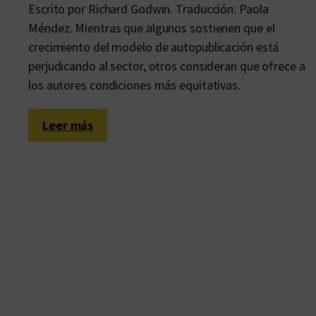
Escrito por Richard Godwin. Traducción: Paola
Méndez. Mientras que algunos sostienen que el
crecimiento del modelo de autopublicación está
perjudicando al sector, otros consideran que ofrece a
los autores condiciones más equitativas.
:
Leer más
¿
S
o
n
d
e
m
a
s
i