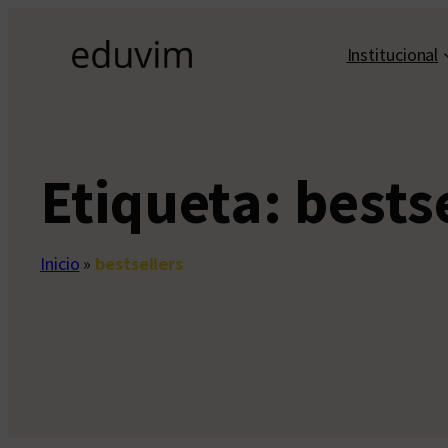
Saltar
al
Institucional
contenido
Etiqueta:
bests
Inicio
»
bestsellers