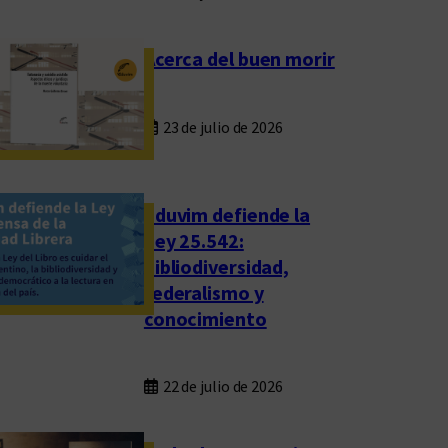
Acerca del buen morir
23 de julio de 2026
Eduvim defiende la
Ley 25.542:
bibliodiversidad,
federalismo y
conocimiento
22 de julio de 2026