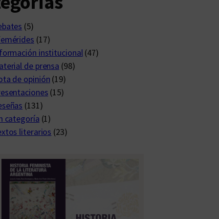
egorías
ebates
(5)
femérides
(17)
formación institucional
(47)
terial de prensa
(98)
ta de opinión
(19)
resentaciones
(15)
eseñas
(131)
n categoría
(1)
xtos literarios
(23)