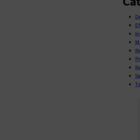
Cat
D
E
In
Ma
No
P
R
Si
Te