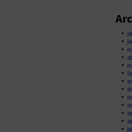
Ar
ju
ju
m
ab
m
fe
e
di
n
o
s
a
ju