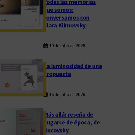
Todas las memorias
que somos:
conversamos con
Clara Klimovsky
19 de julio de 2026
La luminosidad de una
propuesta
16 de julio de 2026
Más allá: reseña de
Fugarse de época, de
Rucovsky