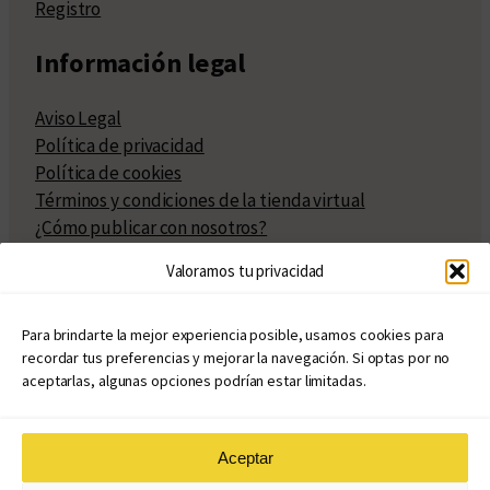
Registro
Información legal
Aviso Legal
Política de privacidad
Política de cookies
Términos y condiciones de la tienda virtual
¿Cómo publicar con nosotros?
Compra y venta de derechos
Valoramos tu privacidad
Políticas de publicación
Facturación
Políticas de coedición
Para brindarte la mejor experiencia posible, usamos cookies para
recordar tus preferencias y mejorar la navegación. Si optas por no
Atribuciones
aceptarlas, algunas opciones podrían estar limitadas.
Aceptar
© Copyright 2020 – 2026