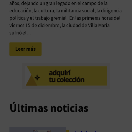
años, dejando un gran legado en el campo de la
educación, la cultura, la militancia social, la dirigencia
política y el trabajo gremial. En las primeras horas del
viernes 15 de diciembre, la ciudad de Villa María
sufrió el…
:
Leer más
A
d
i
ó
s
,
q
Últimas noticias
u
e
r
i