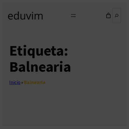
Saltar
Buscar
al
contenido
Etiqueta:
Balnearia
Inicio
»
Balnearia