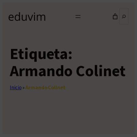
Saltar
Buscar
al
contenido
Etiqueta:
Armando Colinet
Inicio
»
Armando Colinet