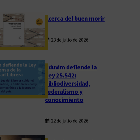
Acerca del buen morir
23 de julio de 2026
Eduvim defiende la
Ley 25.542:
bibliodiversidad,
federalismo y
conocimiento
22 de julio de 2026