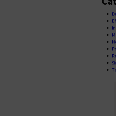
Cat
D
E
In
Ma
No
P
R
Si
Te