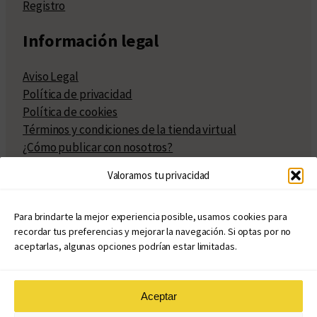
Registro
Información legal
Aviso Legal
Política de privacidad
Política de cookies
Términos y condiciones de la tienda virtual
¿Cómo publicar con nosotros?
Compra y venta de derechos
Valoramos tu privacidad
Políticas de publicación
Facturación
Políticas de coedición
Para brindarte la mejor experiencia posible, usamos cookies para
recordar tus preferencias y mejorar la navegación. Si optas por no
Atribuciones
aceptarlas, algunas opciones podrían estar limitadas.
Aceptar
© Copyright 2020 – 2026