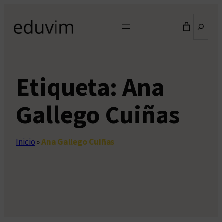
Saltar
Buscar
al
contenido
Etiqueta:
Ana
Gallego Cuiñas
Inicio
»
Ana Gallego Cuiñas