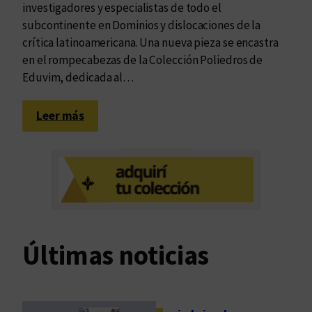
investigadores y especialistas de todo el
subcontinente en Dominios y dislocaciones de la
crítica latinoamericana. Una nueva pieza se encastra
en el rompecabezas de la Colección Poliedros de
Eduvim, dedicada al…
:
Leer más
L
i
b
r
e
d
e
Últimas noticias
t
e
r
m