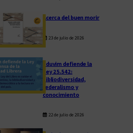
Acerca del buen morir
23 de julio de 2026
Eduvim defiende la
Ley 25.542:
bibliodiversidad,
federalismo y
conocimiento
22 de julio de 2026