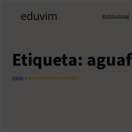
Saltar
al
Institucional
contenido
Etiqueta:
aguaf
Inicio
»
aguafuertesporteñas