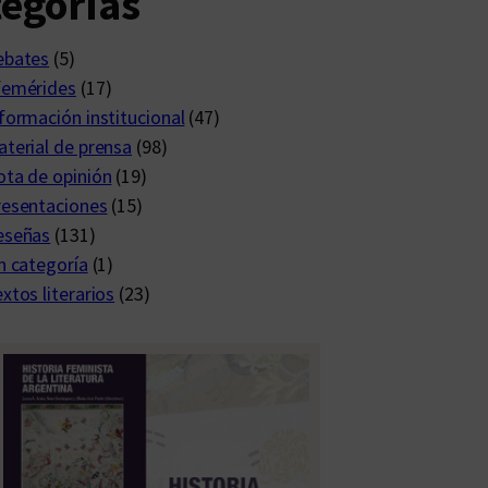
egorías
ebates
(5)
femérides
(17)
formación institucional
(47)
terial de prensa
(98)
ta de opinión
(19)
resentaciones
(15)
eseñas
(131)
n categoría
(1)
xtos literarios
(23)