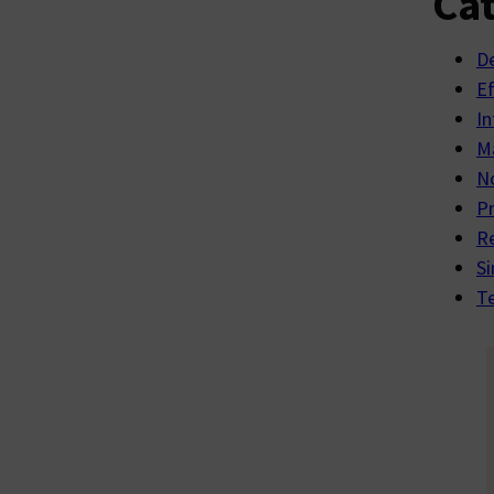
Cat
D
E
In
Ma
No
P
R
Si
Te