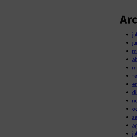
Ar
ju
ju
m
ab
m
fe
e
di
n
o
s
a
ju