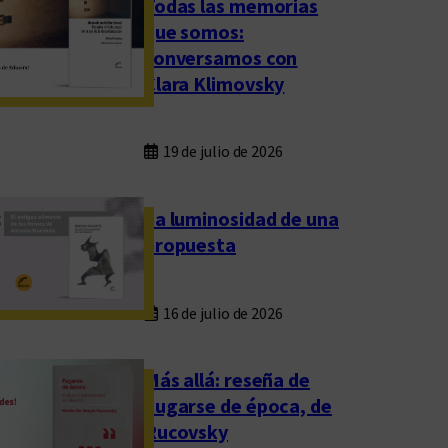
Todas las memorias
que somos:
conversamos con
Clara Klimovsky
19 de julio de 2026
La luminosidad de una
propuesta
16 de julio de 2026
Más allá: reseña de
Fugarse de época, de
Rucovsky