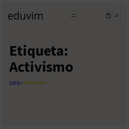
Saltar
Buscar
al
contenido
Etiqueta:
Activismo
Inicio
»
Activismo