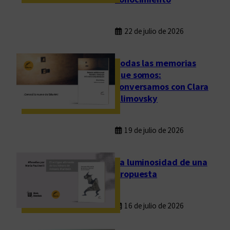
v
i
s
22 de julio de 2026
m
o
Todas las memorias
que somos:
conversamos con Clara
Klimovsky
19 de julio de 2026
La luminosidad de una
propuesta
16 de julio de 2026