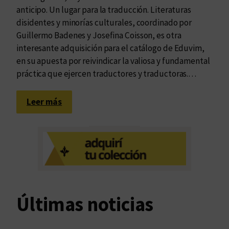
anticipo. Un lugar para la traducción. Literaturas
disidentes y minorías culturales, coordinado por
Guillermo Badenes y Josefina Coisson, es otra
interesante adquisición para el catálogo de Eduvim,
en su apuesta por reivindicar la valiosa y fundamental
práctica que ejercen traductores y traductoras.…
:
Leer más
L
a
t
r
a
d
u
Últimas noticias
c
c