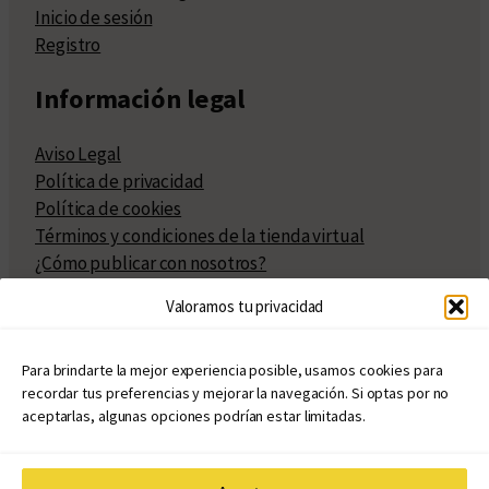
Inicio de sesión
Registro
Información legal
Aviso Legal
Política de privacidad
Política de cookies
Términos y condiciones de la tienda virtual
¿Cómo publicar con nosotros?
Compra y venta de derechos
Valoramos tu privacidad
Políticas de publicación
Facturación
Políticas de coedición
Para brindarte la mejor experiencia posible, usamos cookies para
recordar tus preferencias y mejorar la navegación. Si optas por no
Atribuciones
aceptarlas, algunas opciones podrían estar limitadas.