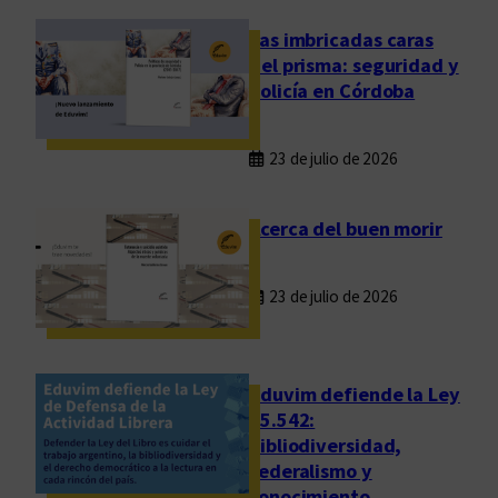
i
ó
Las imbricadas caras
n
del prisma: seguridad y
c
policía en Córdoba
o
m
23 de julio de 2026
o
f
o
Acerca del buen morir
r
m
23 de julio de 2026
a
d
e
a
Eduvim defiende la Ley
c
25.542:
bibliodiversidad,
t
federalismo y
i
conocimiento