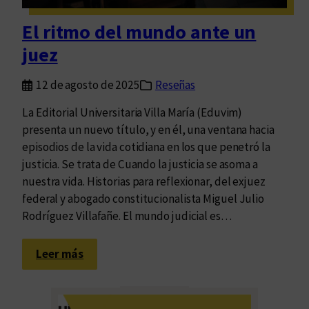
s
d
El ritmo del mundo ante un
e
juez
l
a
12 de agosto de 2025
Reseñas
H
i
La Editorial Universitaria Villa María (Eduvim)
s
presenta un nuevo título, y en él, una ventana hacia
t
episodios de la vida cotidiana en los que penetró la
o
justicia. Se trata de Cuando la justicia se asoma a
r
nuestra vida. Historias para reflexionar, del exjuez
i
federal y abogado constitucionalista Miguel Julio
a
Rodríguez Villafañe. El mundo judicial es…
y
s
:
Leer más
u
E
s
l
r
r