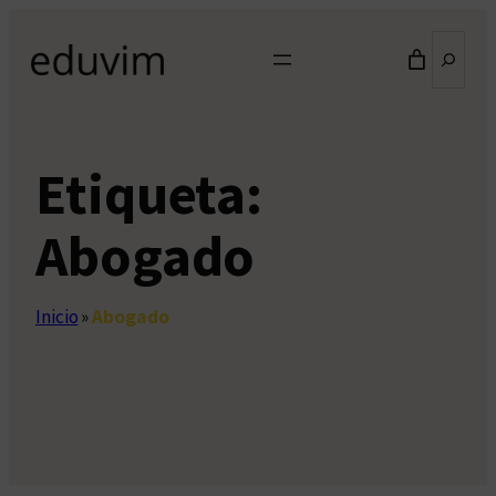
Saltar
Buscar
al
contenido
Etiqueta:
Abogado
Inicio
»
Abogado