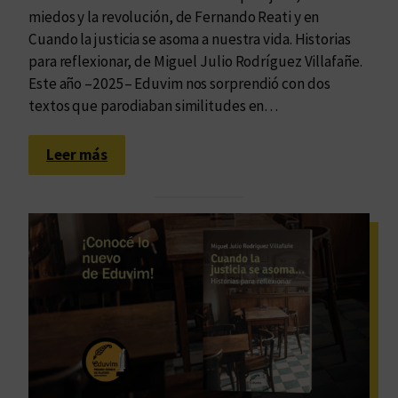
miedos y la revolución, de Fernando Reati y en
Cuando la justicia se asoma a nuestra vida. Historias
para reflexionar, de Miguel Julio Rodríguez Villafañe.
Este año –2025– Eduvim nos sorprendió con dos
textos que parodiaban similitudes en…
:
Leer más
L
o
s
m
o
m
e
n
t
o