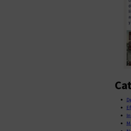
Cat
D
E
In
Ma