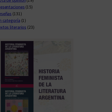
ta de opinión
(19)
resentaciones
(15)
eseñas
(131)
n categoría
(1)
xtos literarios
(23)