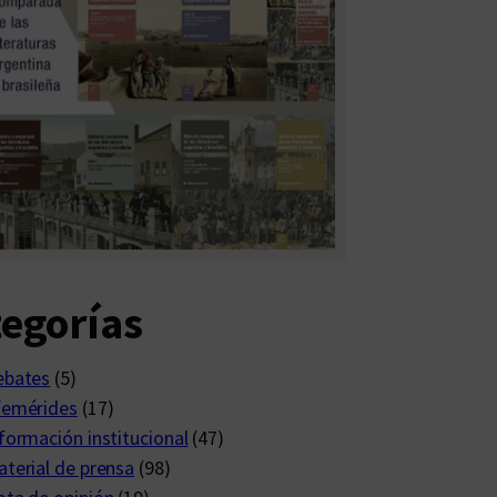
egorías
ebates
(5)
femérides
(17)
formación institucional
(47)
terial de prensa
(98)