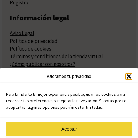
Registro
Información legal
Aviso Legal
Política de privacidad
Política de cookies
Términos y condiciones de la tienda virtual
¿Cómo publicar con nosotros?
Compra y venta de derechos
Valoramos tu privacidad
Políticas de publicación
Facturación
Políticas de coedición
Para brindarte la mejor experiencia posible, usamos cookies para
recordar tus preferencias y mejorar la navegación. Si optas por no
Atribuciones
aceptarlas, algunas opciones podrían estar limitadas.
Aceptar
© Copyright 2020 – 2026