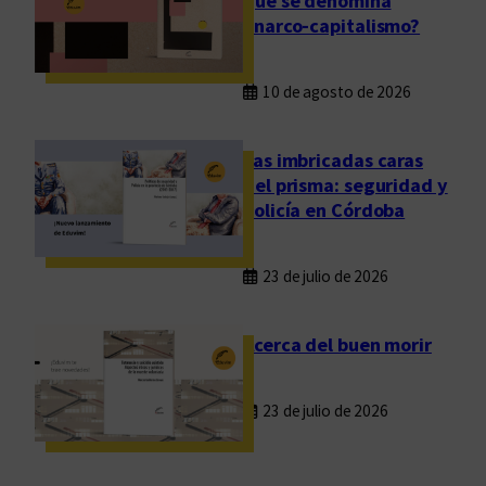
que se denomina
i
anarco-capitalismo?
d
a
10 de agosto de 2026
d
e
s
Las imbricadas caras
d
del prisma: seguridad y
e
policía en Córdoba
l
r
23 de julio de 2026
e
l
Acerca del buen morir
a
t
o
23 de julio de 2026