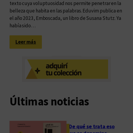
texto cuya voluptuosidad nos permite penetrar en la
belleza que habita en las palabras. Eduvim publica en
el año 2023, Emboscada, un libro de Susana Stutz. Ya
había sido…
:
Leer más
L
a
s
v
o
l
u
Últimas noticias
p
t
u
o
¿De qué se trata eso
s