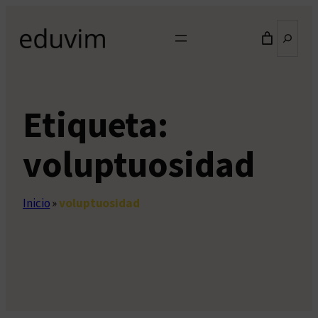
Saltar
Buscar
al
contenido
Etiqueta:
voluptuosidad
Inicio
»
voluptuosidad