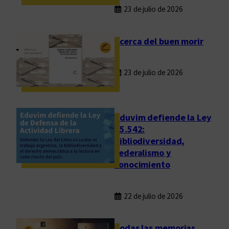
a
23 de julio de 2026
d
y
p
Acerca del buen morir
o
l
23 de julio de 2026
í
t
i
c
Eduvim defiende la Ley
a
25.542:
bibliodiversidad,
.
federalismo y
P
conocimiento
o
s
i
22 de julio de 2026
b
l
Todas las memorias