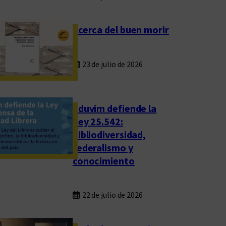
Acerca del buen morir
23 de julio de 2026
Eduvim defiende la
Ley 25.542:
bibliodiversidad,
federalismo y
conocimiento
22 de julio de 2026