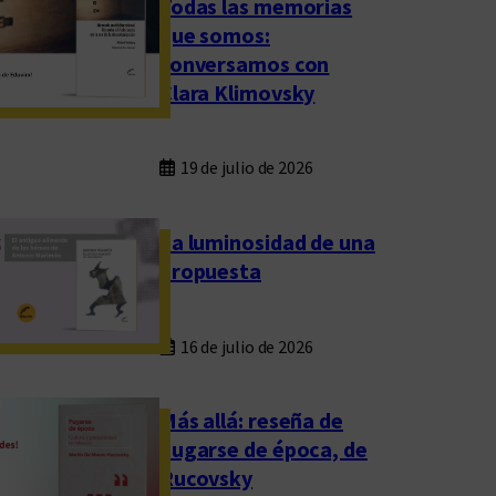
Todas las memorias
que somos:
conversamos con
Clara Klimovsky
19 de julio de 2026
La luminosidad de una
propuesta
16 de julio de 2026
Más allá: reseña de
Fugarse de época, de
Rucovsky