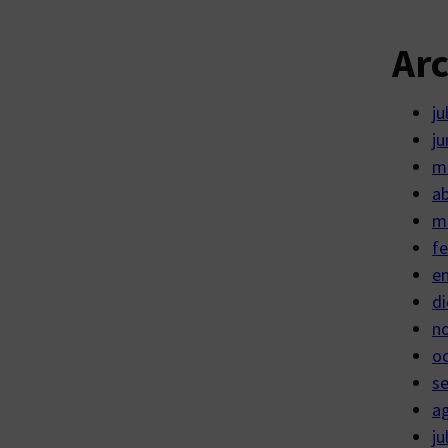
Ar
ju
ju
m
ab
m
fe
e
di
n
o
s
a
ju