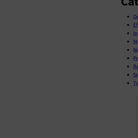
Cat
D
E
In
Ma
No
P
R
Si
Te