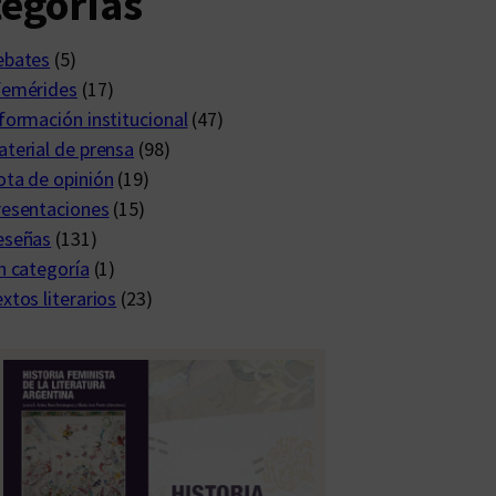
egorías
ebates
(5)
femérides
(17)
formación institucional
(47)
terial de prensa
(98)
ta de opinión
(19)
resentaciones
(15)
eseñas
(131)
n categoría
(1)
xtos literarios
(23)