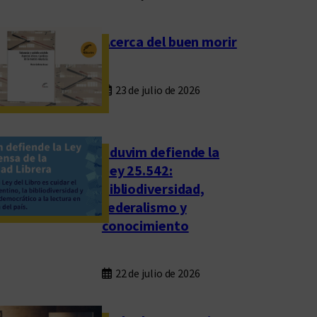
Acerca del buen morir
23 de julio de 2026
Eduvim defiende la
Ley 25.542:
bibliodiversidad,
federalismo y
conocimiento
22 de julio de 2026