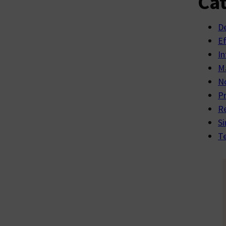
Cat
D
E
In
Ma
No
P
R
Si
Te