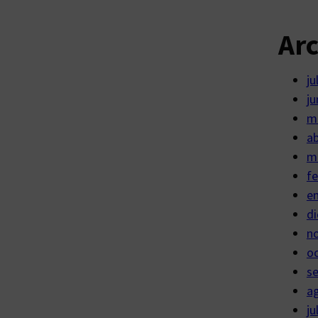
Ar
ju
ju
m
ab
m
fe
e
di
n
o
s
a
ju