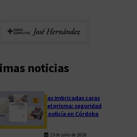
imas noticias
Las imbricadas caras
del prisma: seguridad
y policía en Córdoba
23 de julio de 2026