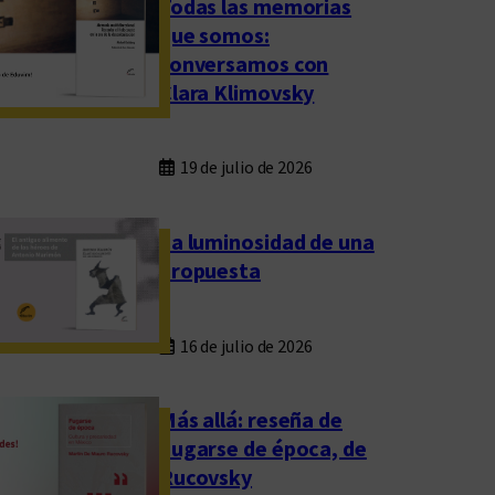
Todas las memorias
que somos:
conversamos con
Clara Klimovsky
19 de julio de 2026
La luminosidad de una
propuesta
16 de julio de 2026
Más allá: reseña de
Fugarse de época, de
Rucovsky