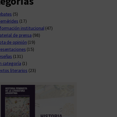
egorías
ebates
(5)
femérides
(17)
formación institucional
(47)
terial de prensa
(98)
ta de opinión
(19)
resentaciones
(15)
eseñas
(131)
n categoría
(1)
xtos literarios
(23)