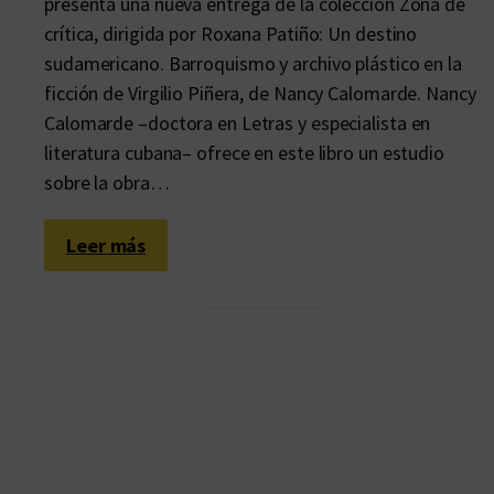
presenta una nueva entrega de la colección Zona de
crítica, dirigida por Roxana Patiño: Un destino
sudamericano. Barroquismo y archivo plástico en la
ficción de Virgilio Piñera, de Nancy Calomarde. Nancy
Calomarde –doctora en Letras y especialista en
literatura cubana– ofrece en este libro un estudio
sobre la obra…
:
Leer más
L
a
c
o
n
s
t
e