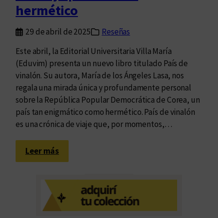
hermético
f
o
29 de abril de 2025
Reseñas
r
m
Este abril, la Editorial Universitaria Villa María
a
(Eduvim) presenta un nuevo libro titulado País de
d
vinalón. Su autora, María de los Ángeles Lasa, nos
e
regala una mirada única y profundamente personal
v
sobre la República Popular Democrática de Corea, un
i
país tan enigmático como hermético. País de vinalón
a
es una crónica de viaje que, por momentos,…
j
a
:
Leer más
r
U
n
v
i
a