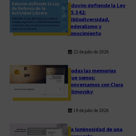
i
Eduvim defiende la Ley
c
25.542:
bibliodiversidad,
o
federalismo y
conocimiento
22 de julio de 2026
Todas las memorias
que somos:
conversamos con Clara
Klimovsky
19 de julio de 2026
La luminosidad de una