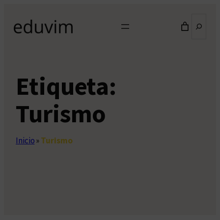
Saltar
Buscar
al
contenido
Etiqueta:
Turismo
Inicio
»
Turismo