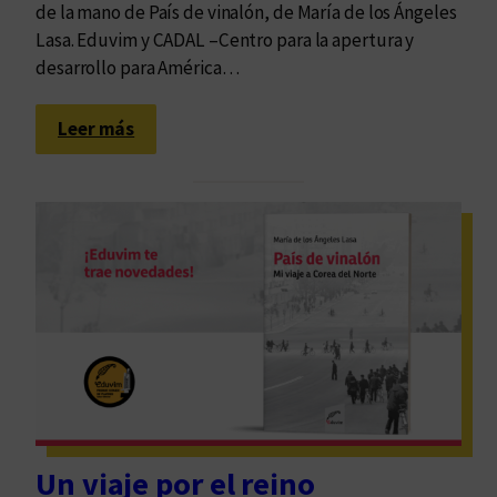
de la mano de País de vinalón, de María de los Ángeles
Lasa. Eduvim y CADAL –Centro para la apertura y
desarrollo para América…
:
Leer más
U
n
a
p
a
r
t
i
c
u
l
a
Un viaje por el reino
r