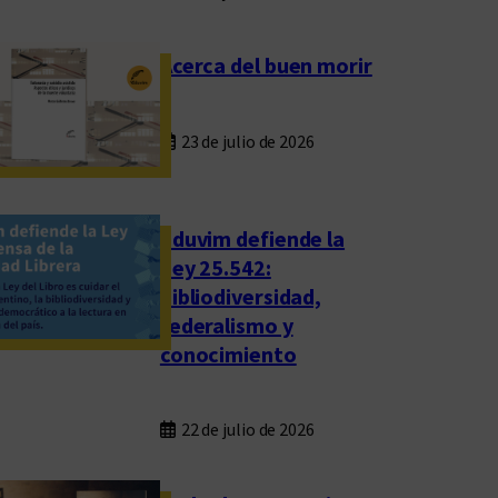
Acerca del buen morir
23 de julio de 2026
Eduvim defiende la
Ley 25.542:
bibliodiversidad,
federalismo y
conocimiento
22 de julio de 2026