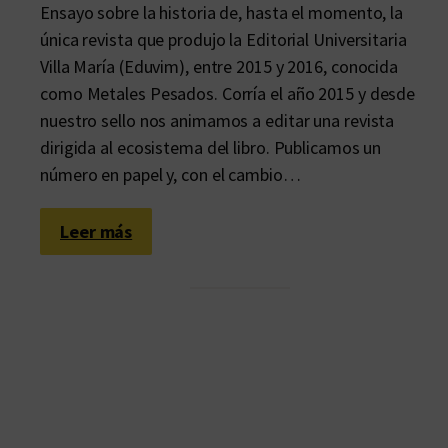
Ensayo sobre la historia de, hasta el momento, la
única revista que produjo la Editorial Universitaria
Villa María (Eduvim), entre 2015 y 2016, conocida
como Metales Pesados. Corría el año 2015 y desde
nuestro sello nos animamos a editar una revista
dirigida al ecosistema del libro. Publicamos un
número en papel y, con el cambio…
:
Leer más
7
×
1
5
:
M
e
t