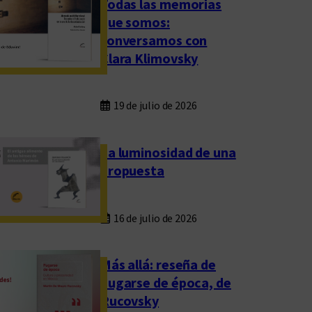
Todas las memorias
que somos:
conversamos con
Clara Klimovsky
19 de julio de 2026
La luminosidad de una
propuesta
16 de julio de 2026
Más allá: reseña de
Fugarse de época, de
Rucovsky