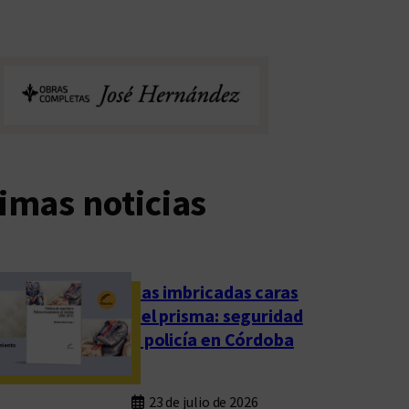
imas noticias
Las imbricadas caras
del prisma: seguridad
y policía en Córdoba
23 de julio de 2026