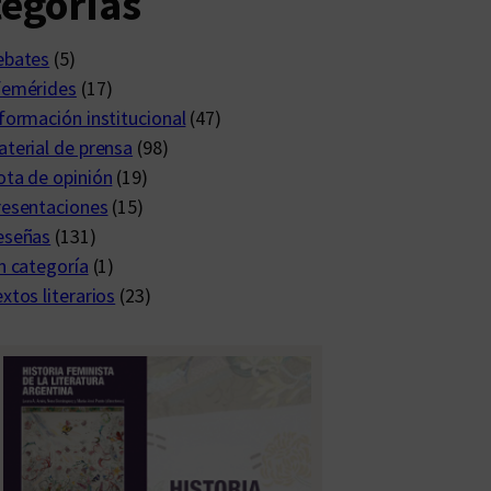
egorías
ebates
(5)
femérides
(17)
formación institucional
(47)
terial de prensa
(98)
ta de opinión
(19)
resentaciones
(15)
eseñas
(131)
n categoría
(1)
xtos literarios
(23)