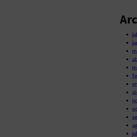
Ar
ju
ju
m
ab
m
fe
e
di
n
o
s
a
ju