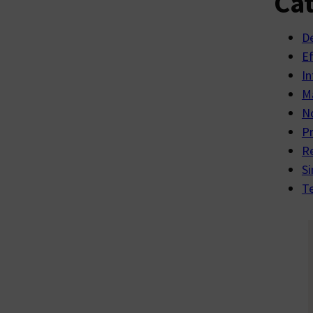
Cat
D
E
In
Ma
No
P
R
Si
Te