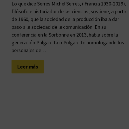
Lo que dice Serres Michel Serres, ( Francia 1930-2019),
filósofo e historiador de las ciencias, sostiene, a partir
de 1960, que la sociedad de la producción iba a dar
paso a la sociedad de la comunicación. En su
conferencia en la Sorbonne en 2013, habla sobre la
generación Pulgarcita o Pulgarcito homologando los
personajes de…
:
Leer más
S
o
b
r
e
n
a
t