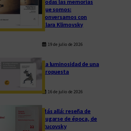
Todas las memorias
que somos:
conversamos con
Clara Klimovsky
19 de julio de 2026
La luminosidad de una
propuesta
16 de julio de 2026
Más allá: reseña de
Fugarse de época, de
Rucovsky