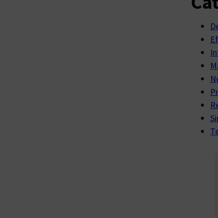
Cat
D
E
In
Ma
No
P
R
Si
Te