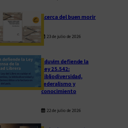
Acerca del buen morir
23 de julio de 2026
Eduvim defiende la
Ley 25.542:
bibliodiversidad,
federalismo y
conocimiento
22 de julio de 2026