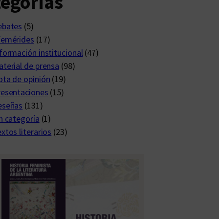
egorías
ebates
(5)
femérides
(17)
formación institucional
(47)
terial de prensa
(98)
ta de opinión
(19)
resentaciones
(15)
eseñas
(131)
n categoría
(1)
xtos literarios
(23)