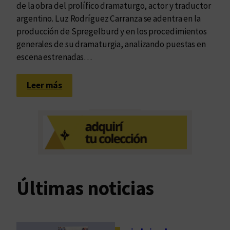
de la obra del prolífico dramaturgo, actor y traductor
argentino. Luz Rodríguez Carranza se adentra en la
producción de Spregelburd y en los procedimientos
generales de su dramaturgia, analizando puestas en
escena estrenadas…
:
Leer más
E
n
s
a
y
a
r
Últimas noticias
e
l
s
e