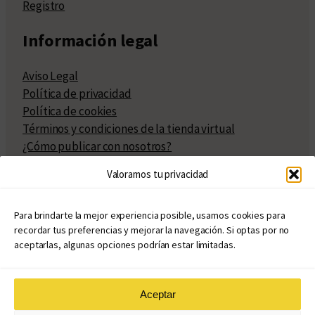
Registro
Información legal
Aviso Legal
Política de privacidad
Política de cookies
Términos y condiciones de la tienda virtual
¿Cómo publicar con nosotros?
Compra y venta de derechos
Valoramos tu privacidad
Políticas de publicación
Facturación
Políticas de coedición
Para brindarte la mejor experiencia posible, usamos cookies para
recordar tus preferencias y mejorar la navegación. Si optas por no
Atribuciones
aceptarlas, algunas opciones podrían estar limitadas.
Aceptar
© Copyright 2020 – 2026