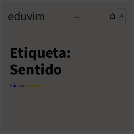
Saltar
Buscar
al
contenido
Etiqueta:
Sentido
Inicio
»
Sentido