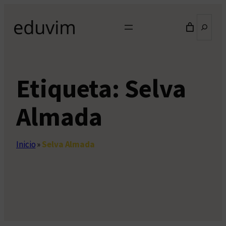
Saltar
Buscar
al
contenido
Etiqueta:
Selva
Almada
Inicio
»
Selva Almada