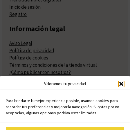
Inicio de sesión
Registro
Información legal
Aviso Legal
Política de privacidad
Política de cookies
Términos y condiciones de la tienda virtual
¿Cómo publicar con nosotros?
Compra y venta de derechos
Valoramos tu privacidad
Políticas de publicación
Facturación
Políticas de coedición
Para brindarte la mejor experiencia posible, usamos cookies para
recordar tus preferencias y mejorar la navegación. Si optas por no
Atribuciones
aceptarlas, algunas opciones podrían estar limitadas.