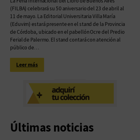
La Feria Internacional del Libro de Buenos Aires
(FILBA) celebrará su 50 aniversario del 23 de abril al
11 de mayo. La Editorial Universitaria Villa María
(Eduvim) estará presente en el stand de la Provincia
de Córdoba, ubicado en el pabellón Ocre del Predio
Ferial de Palermo. El stand contará con atención al
público de…
:
Leer más
E
d
u
v
i
m
e
Últimas noticias
n
l