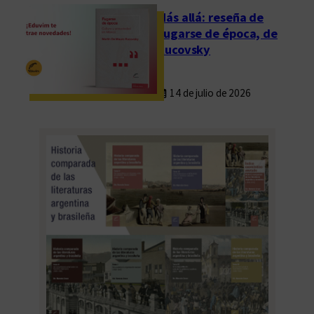
o
Más allá: reseña de
s
Fugarse de época, de
A
Rucovsky
i
r
14 de julio de 2026
e
s
2
0
2
6