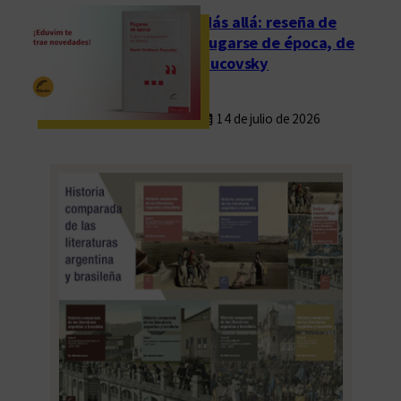
a
Más allá: reseña de
d
Fugarse de época, de
e
Rucovsky
L
e
14 de julio de 2026
t
r
a
s