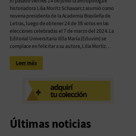
El pasado viernes 14 de junio la antropóloga e
historiadora Lilia Moritz Schawarcz asumió como
novena presidenta de la Academia Brasileña de
Letras, luego de obtener 24 de 38 votos en las
elecciones celebradas el 7 de marzo del 2024. La
Editorial Universitaria Villa María (Eduvim) se
complace en felicitar a su autora, Lilia Mortiz…
:
Leer más
L
i
l
i
a
M
o
Últimas noticias
r
i