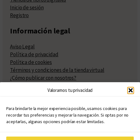
Inicio de sesión
Registro
Información legal
Aviso Legal
Política de privacidad
Política de cookies
Términos y condiciones de la tienda virtual
¿Cómo publicar con nosotros?
Compra y venta de derechos
Valoramos tu privacidad
Políticas de publicación
Facturación
Políticas de coedición
Para brindarte la mejor experiencia posible, usamos cookies para
recordar tus preferencias y mejorar la navegación. Si optas por no
Atribuciones
aceptarlas, algunas opciones podrían estar limitadas.