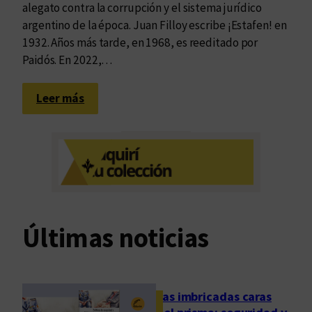
alegato contra la corrupción y el sistema jurídico
argentino de la época. Juan Filloy escribe ¡Estafen! en
1932. Años más tarde, en 1968, es reeditado por
Paidós. En 2022,…
:
Leer más
L
a
l
i
b
e
r
Últimas noticias
t
a
d
q
Las imbricadas caras
u