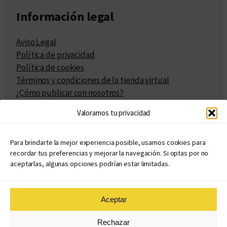
Información legal
Aviso Legal
Política de privacidad
Política de cookies
Términos y condiciones de la tienda virtual
¿Cómo publicar con nosotros?
Compra y venta de derechos
Valoramos tu privacidad
Políticas de publicación
Facturación
Políticas de coedición
Para brindarte la mejor experiencia posible, usamos cookies para
recordar tus preferencias y mejorar la navegación. Si optas por no
Atribuciones
aceptarlas, algunas opciones podrían estar limitadas.
Aceptar
© Copyright 2020 – 2026
Rechazar