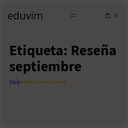
Saltar
Buscar
al
contenido
Etiqueta:
Reseña
septiembre
Inicio
»
Reseña septiembre