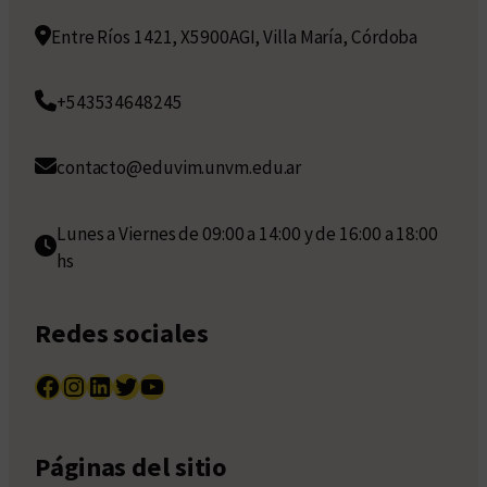
Entre Ríos 1421, X5900AGI, Villa María, Córdoba
+543534648245
contacto@eduvim.unvm.edu.ar
Lunes a Viernes de 09:00 a 14:00 y de 16:00 a 18:00
hs
Redes sociales
Facebook
Instagram
LinkedIn
Twitter
YouTube
Páginas del sitio