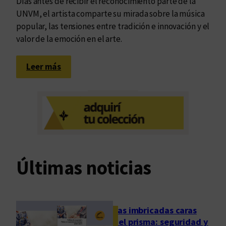
Días antes de recibir el reconocimiento parte de la
UNVM, el artista comparte su mirada sobre la música
popular, las tensiones entre tradición e innovación y el
valor de la emoción en el arte.
:
Leer más
F
a
l
ú
:
“
T
Últimas noticias
e
n
g
o
Las imbricadas caras
u
del prisma: seguridad y