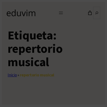
Saltar
Buscar
al
contenido
Etiqueta:
repertorio
musical
Inicio
»
repertorio musical