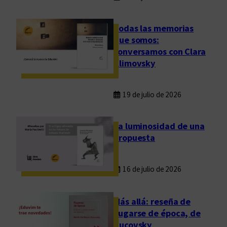
u
n
Todas las memorias
i
que somos:
v
conversamos con Clara
e
Klimovsky
r
s
i
19 de julio de 2026
d
a
La luminosidad de una
d
propuesta
p
ú
16 de julio de 2026
b
l
i
Más allá: reseña de
c
Fugarse de época, de
a
Rucovsky