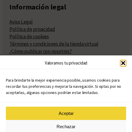
Información legal
Aviso Legal
Política de privacidad
Política de cookies
Términos y condiciones de la tienda virtual
¿Cómo publicar con nosotros?
Compra y venta de derechos
Valoramos tu privacidad
Políticas de publicación
Facturación
Políticas de coedición
Para brindarte la mejor experiencia posible, usamos cookies para
recordar tus preferencias y mejorar la navegación. Si optas por no
Atribuciones
aceptarlas, algunas opciones podrían estar limitadas.
Aceptar
© Copyright 2020 – 2026
Rechazar
eduvim.com.ar
| Todos los derechos reservados