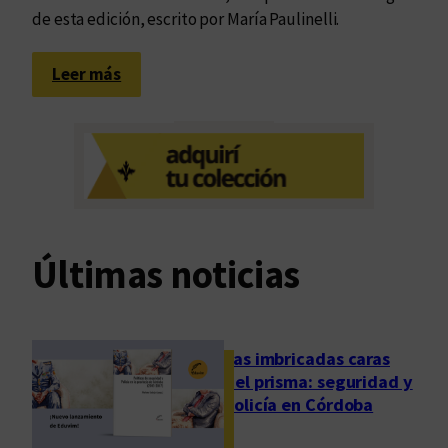
de esta edición, escrito por María Paulinelli.
:
Leer más
C
o
n
t
e
m
p
Últimas noticias
o
r
a
n
Las imbricadas caras
e
del prisma: seguridad y
i
policía en Córdoba
d