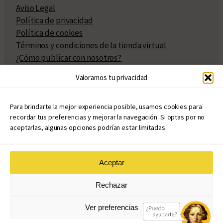
Aviso Legal
Política de privacidad
Política de cookies
Términos y condiciones de la tienda virtual
¿Cómo publicar con nosotros?
Compra y venta de derechos
Valoramos tu privacidad
Políticas de publicación
Facturación
Políticas de coedición
Para brindarte la mejor experiencia posible, usamos cookies para
recordar tus preferencias y mejorar la navegación. Si optas por no
Atribuciones
aceptarlas, algunas opciones podrían estar limitadas.
Aceptar
© Copyright 2020 – 2026
Rechazar
eduvim.com.ar
| Todos los derechos reservados
Ver preferencias
Diseño web: Llama Creativa