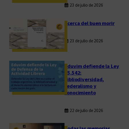
a
23 de julio de 2026
d
y
p
Acerca del buen morir
o
l
23 de julio de 2026
í
t
i
c
Eduvim defiende la Ley
a
25.542:
bibliodiversidad,
.
federalismo y
P
conocimiento
o
s
i
22 de julio de 2026
b
l
Todas las memorias