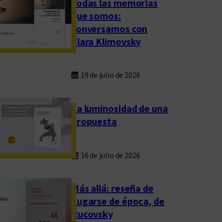
Todas las memorias
que somos:
conversamos con
Clara Klimovsky
19 de julio de 2026
La luminosidad de una
propuesta
16 de julio de 2026
Más allá: reseña de
Fugarse de época, de
Rucovsky