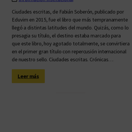
Ciudades escritas, de Fabián Soberón, publicado por
Eduvim en 2015, fue el libro que más tempranamente
llegó a distintas latitudes del mundo. Quizás, como lo
presagia su título, el destino estaba marcado para
que este libro, hoy agotado totalmente, se convirtiera
en el primer gran título con repercusión internacional
de nuestro sello. Ciudades escritas. Crónicas…
:
Leer más
C
i
u
d
a
d
e