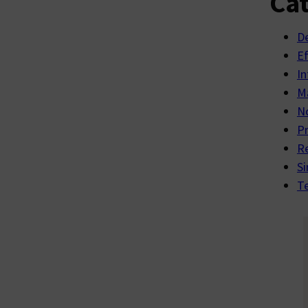
Cat
D
E
In
Ma
No
P
R
Si
Te