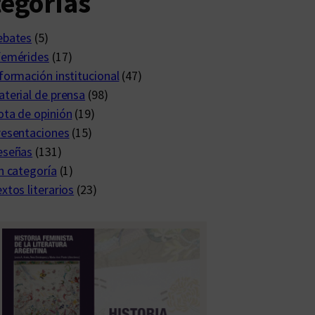
egorías
ebates
(5)
femérides
(17)
formación institucional
(47)
terial de prensa
(98)
ta de opinión
(19)
resentaciones
(15)
eseñas
(131)
n categoría
(1)
xtos literarios
(23)