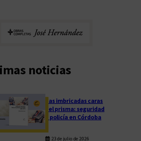
imas noticias
Las imbricadas caras
del prisma: seguridad
y policía en Córdoba
23 de julio de 2026