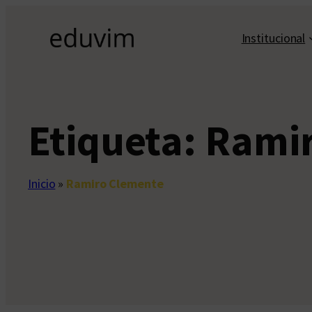
Saltar
al
Institucional
contenido
Etiqueta:
Ramir
Inicio
»
Ramiro Clemente