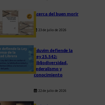
Acerca del buen morir
23 de julio de 2026
Eduvim defiende la
Ley 25.542:
bibliodiversidad,
federalismo y
conocimiento
22 de julio de 2026