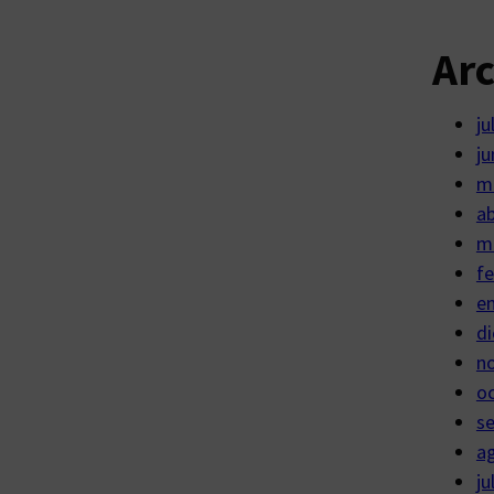
Ar
ju
ju
m
ab
m
fe
e
di
n
o
s
a
ju