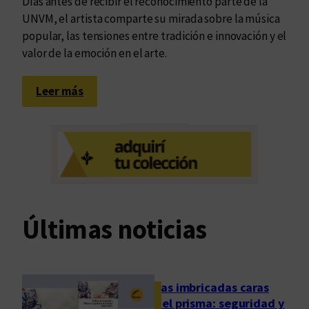
Días antes de recibir el reconocimiento parte de la
UNVM, el artista comparte su mirada sobre la música
popular, las tensiones entre tradición e innovación y el
valor de la emoción en el arte.
:
Leer más
F
a
l
ú
:
“
T
Últimas noticias
e
n
g
o
Las imbricadas caras
u
del prisma: seguridad y