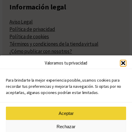
Información legal
Aviso Legal
Política de privacidad
Política de cookies
Términos y condiciones de la tienda virtual
¿Cómo publicar con nosotros?
Compra y venta de derechos
Valoramos tu privacidad
Políticas de publicación
Facturación
Políticas de coedición
Para brindarte la mejor experiencia posible, usamos cookies para
recordar tus preferencias y mejorar la navegación. Si optas por no
Atribuciones
aceptarlas, algunas opciones podrían estar limitadas.
Aceptar
© Copyright 2020 – 2026
Rechazar
eduvim.com.ar
| Todos los derechos reservados