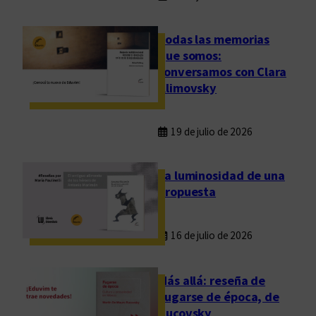
u
n
Todas las memorias
i
que somos:
v
conversamos con Clara
e
Klimovsky
r
s
i
19 de julio de 2026
d
a
La luminosidad de una
d
propuesta
p
ú
16 de julio de 2026
b
l
i
Más allá: reseña de
c
Fugarse de época, de
a
Rucovsky