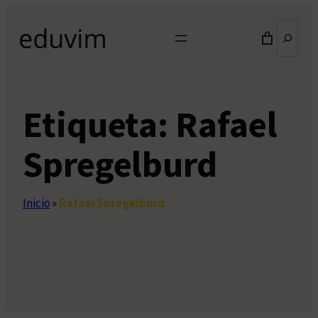
Saltar
Buscar
al
contenido
Etiqueta:
Rafael
Spregelburd
Inicio
»
Rafael Spregelburd