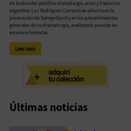
de la obra del prolífico dramaturgo, actor y traductor
argentino. Luz Rodríguez Carranza se adentra en la
producción de Spregelburd y en los procedimientos
generales de su dramaturgia, analizando puestas en
escena estrenadas…
:
Leer más
E
n
s
a
y
a
r
Últimas noticias
e
l
s
e