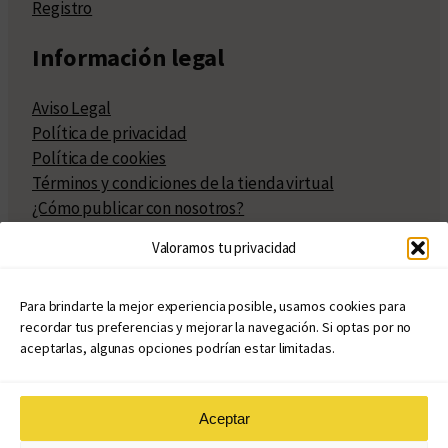
Registro
Información legal
Aviso Legal
Política de privacidad
Política de cookies
Términos y condiciones de la tienda virtual
¿Cómo publicar con nosotros?
Compra y venta de derechos
Valoramos tu privacidad
Políticas de publicación
Facturación
Políticas de coedición
Para brindarte la mejor experiencia posible, usamos cookies para
recordar tus preferencias y mejorar la navegación. Si optas por no
Atribuciones
aceptarlas, algunas opciones podrían estar limitadas.
Aceptar
© Copyright 2020 – 2026