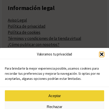
Información legal
Aviso Legal
Política de privacidad
Política de cookies
Términos y condiciones de la tienda virtual
¿Cómo publicar con nosotros?
Compra y venta de derechos
Valoramos tu privacidad
Políticas de publicación
Facturación
Políticas de coedición
Para brindarte la mejor experiencia posible, usamos cookies para
recordar tus preferencias y mejorar la navegación. Si optas por no
Atribuciones
aceptarlas, algunas opciones podrían estar limitadas.
Aceptar
© Copyright 2020 – 2026
Rechazar