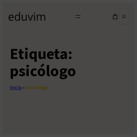
Saltar
Buscar
al
contenido
Etiqueta:
psicólogo
Inicio
»
psicólogo