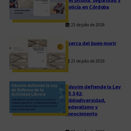
del prisma: seguridad y
a
policía en Córdoba
n
t
23 de julio de 2026
o
Acerca del buen morir
23 de julio de 2026
Eduvim defiende la Ley
25.542:
bibliodiversidad,
federalismo y
conocimiento