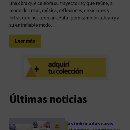
una obra que celebra su trayectoria y que reúne, a
modo de crisol, música, reflexiones, creaciones y
letras que nos acercan a Falú, pero también a Juan y a
su entrañable modo…
:
Leer más
J
u
a
n
l
l
e
Últimas noticias
v
a
u
n
Las imbricadas caras
c