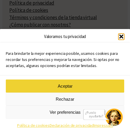
Política de privacidad
Política de cookies
Términos y condiciones de la tienda virtual
¿Cómo publicar con nosotros?
Compra y venta de derechos
Valoramos tu privacidad
Políticas de publicación
Facturación
Políticas de coedición
Para brindarte la mejor experiencia posible, usamos cookies para
recordar tus preferencias y mejorar la navegación. Si optas por no
Atribuciones
aceptarlas, algunas opciones podrían estar limitadas.
Aceptar
© Copyright 2020 – 2026
Rechazar
eduvim.com.ar
| Todos los derechos reservados
Ver preferencias
Diseño web: Llama Creativa
Política de cookies
Declaración de privacidad
Impressum