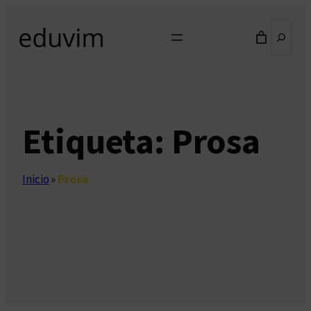
Saltar
Buscar
al
contenido
Etiqueta:
Prosa
Inicio
»
Prosa