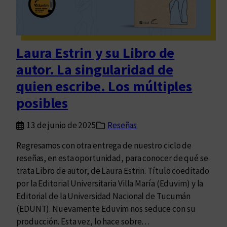
D
r
u
e
Laura Estrin y su Libro de
t
autor. La singularidad de
t
a
quien escribe. Los múltiples
y
posibles
T
e
13 de junio de 2025
Reseñas
r
i
Regresamos con otra entrega de nuestro ciclo de
a
reseñas, en esta oportunidad, para conocer de qué se
n
trata Libro de autor, de Laura Estrin. Título coeditado
t
por la Editorial Universitaria Villa María (Eduvim) y la
r
Editorial de la Universidad Nacional de Tucumán
o
(EDUNT). Nuevamente Eduvim nos seduce con su
p
producción. Esta vez, lo hace sobre…