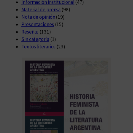
o
Información institucional
(47)
s
Material de prensa
(98)
i
Nota de opinión
(19)
b
Presentaciones
(15)
l
Reseñas
(131)
e
Sin categoría
(1)
s
Textos literarios
(23)