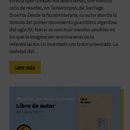
En esta oportunidad nos adentramos, con nuestro
ciclo de reseñas, en Teriantropos, de Santiago
Druetta. Desde la ficción literaria, su autor aborda la
historia del primer movimiento guerrillero argentino
del siglo XX. Narrar es construir mundos posibles en
los que la imaginación se entrevera con la
referenciación. Lo inventado con lo documentado. La
realidad del…
:
Leer más
S
a
n
t
i
a
g
o