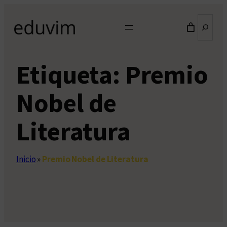
Saltar
Buscar
al
contenido
Etiqueta:
Premio
Nobel de
Literatura
Inicio
»
Premio Nobel de Literatura