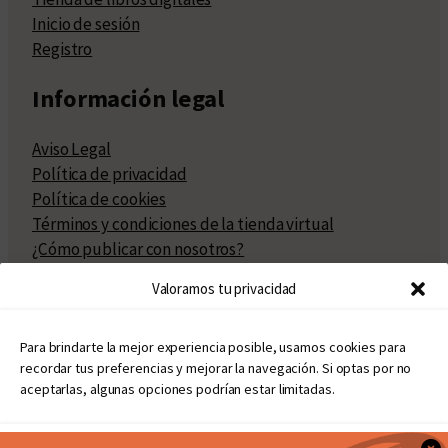
Inicio de sesión
Registro
Información legal
Aviso Legal
Política de privacidad
Política de cookies
Términos y condiciones de la tienda virtual
¿Cómo publicar con nosotros?
Compra y venta de derechos
Valoramos tu privacidad
Políticas de publicación
Facturación
Políticas de coedición
Para brindarte la mejor experiencia posible, usamos cookies para
recordar tus preferencias y mejorar la navegación. Si optas por no
Atribuciones
aceptarlas, algunas opciones podrían estar limitadas.