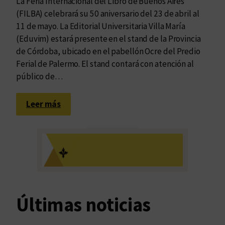
La Feria Internacional del Libro de Buenos Aires
(FILBA) celebrará su 50 aniversario del 23 de abril al
11 de mayo. La Editorial Universitaria Villa María
(Eduvim) estará presente en el stand de la Provincia
de Córdoba, ubicado en el pabellón Ocre del Predio
Ferial de Palermo. El stand contará con atención al
público de…
:
Leer más
E
d
u
v
i
m
e
Últimas noticias
n
l