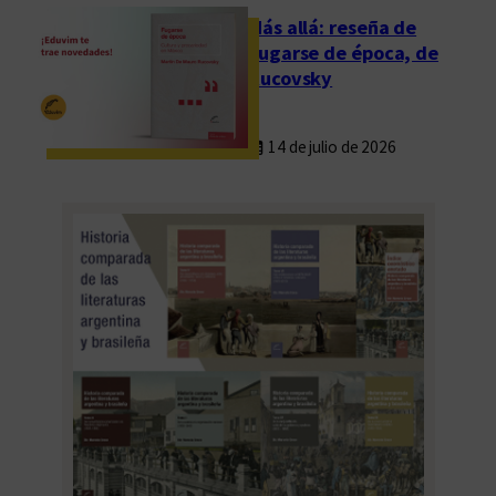
o
Más allá: reseña de
s
Fugarse de época, de
A
Rucovsky
i
r
14 de julio de 2026
e
s
2
0
2
6