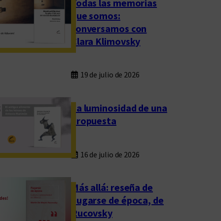
Todas las memorias
que somos:
conversamos con
Clara Klimovsky
19 de julio de 2026
La luminosidad de una
propuesta
16 de julio de 2026
Más allá: reseña de
Fugarse de época, de
Rucovsky