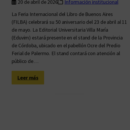
20 de abril de 2026
Información institucional
La Feria Internacional del Libro de Buenos Aires
(FILBA) celebrará su 50 aniversario del 23 de abril al 11
de mayo. La Editorial Universitaria Villa María
(Eduvim) estará presente en el stand de la Provincia
de Córdoba, ubicado en el pabellón Ocre del Predio
Ferial de Palermo. El stand contará con atención al
público de…
:
Leer más
E
d
u
v
i
m