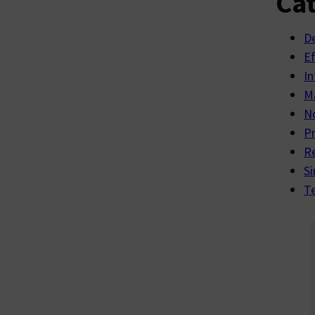
Cat
D
E
In
Ma
No
P
R
Si
Te