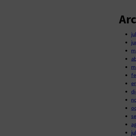
Ar
ju
ju
m
ab
m
fe
e
di
n
o
s
a
ju