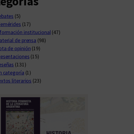
egorías
ebates
(5)
femérides
(17)
formación institucional
(47)
terial de prensa
(98)
ta de opinión
(19)
resentaciones
(15)
eseñas
(131)
n categoría
(1)
xtos literarios
(23)