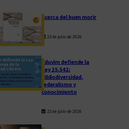
Acerca del buen morir
23 de julio de 2026
Eduvim defiende la
Ley 25.542:
bibliodiversidad,
federalismo y
conocimiento
22 de julio de 2026