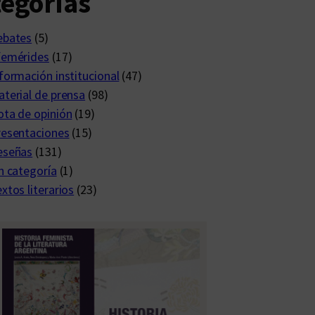
egorías
ebates
(5)
femérides
(17)
formación institucional
(47)
terial de prensa
(98)
ta de opinión
(19)
resentaciones
(15)
eseñas
(131)
n categoría
(1)
xtos literarios
(23)