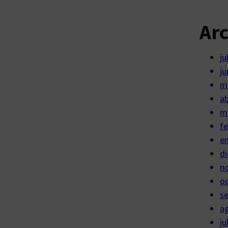
Ar
ju
ju
m
ab
m
fe
e
di
n
o
s
a
ju