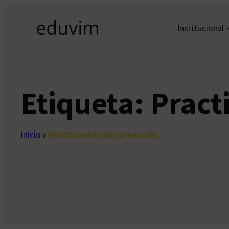
Saltar
al
Institucional
contenido
Etiqueta:
Pract
Inicio
»
Practicantes de corrección