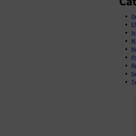
Cat
D
E
In
Ma
No
P
R
Si
Te