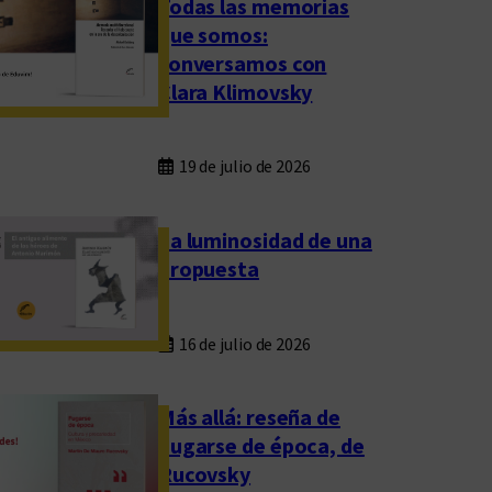
Todas las memorias
que somos:
conversamos con
Clara Klimovsky
19 de julio de 2026
La luminosidad de una
propuesta
16 de julio de 2026
Más allá: reseña de
Fugarse de época, de
Rucovsky