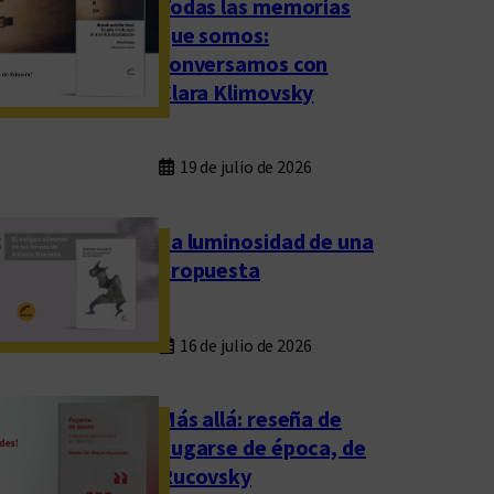
Todas las memorias
que somos:
conversamos con
Clara Klimovsky
19 de julio de 2026
La luminosidad de una
propuesta
16 de julio de 2026
Más allá: reseña de
Fugarse de época, de
Rucovsky