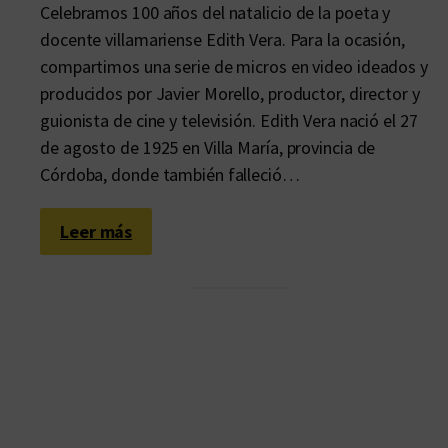
Celebramos 100 años del natalicio de la poeta y
docente villamariense Edith Vera. Para la ocasión,
compartimos una serie de micros en video ideados y
producidos por Javier Morello, productor, director y
guionista de cine y televisión. Edith Vera nació el 27
de agosto de 1925 en Villa María, provincia de
Córdoba, donde también falleció…
:
Leer más
A
1
0
0
a
ñ
o
s