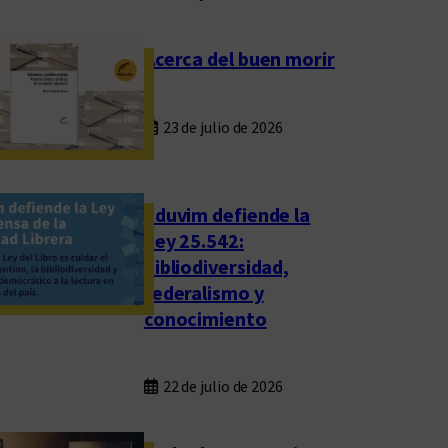
Acerca del buen morir
23 de julio de 2026
Eduvim defiende la
Ley 25.542:
bibliodiversidad,
federalismo y
conocimiento
22 de julio de 2026