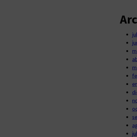
Ar
ju
ju
m
ab
m
fe
e
di
n
o
s
a
ju