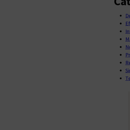
Cat
D
E
In
Ma
No
P
R
Si
Te