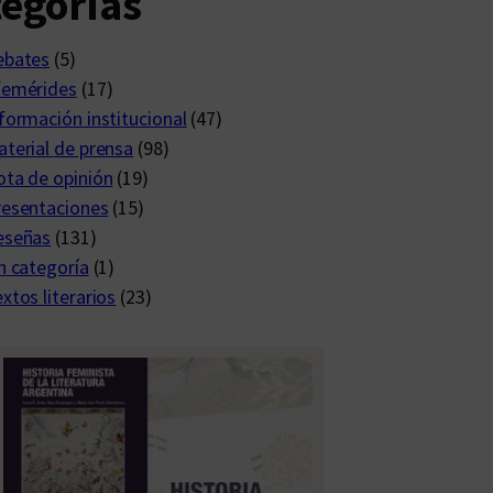
egorías
ebates
(5)
femérides
(17)
formación institucional
(47)
terial de prensa
(98)
ta de opinión
(19)
resentaciones
(15)
eseñas
(131)
n categoría
(1)
xtos literarios
(23)