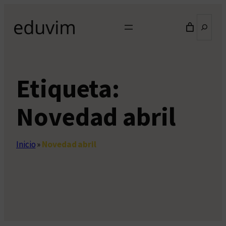
Saltar
Buscar
al
contenido
Etiqueta:
Novedad abril
Inicio
»
Novedad abril