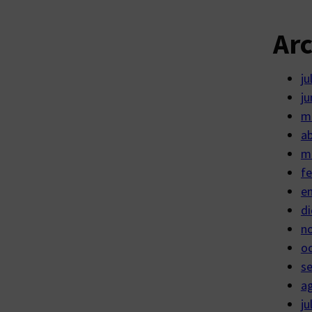
Ar
ju
ju
m
ab
m
fe
e
di
n
o
s
a
ju