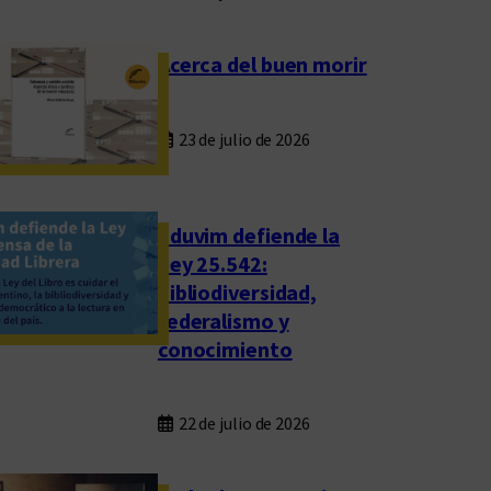
Acerca del buen morir
23 de julio de 2026
Eduvim defiende la
Ley 25.542:
bibliodiversidad,
federalismo y
conocimiento
22 de julio de 2026