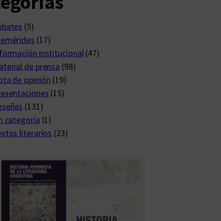
egorías
ebates
(5)
femérides
(17)
formación institucional
(47)
terial de prensa
(98)
ta de opinión
(19)
resentaciones
(15)
eseñas
(131)
n categoría
(1)
xtos literarios
(23)