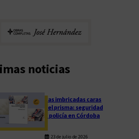
imas noticias
Las imbricadas caras
del prisma: seguridad
y policía en Córdoba
23 de julio de 2026