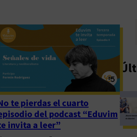
Últ
No te pierdas el cuarto
episodio del podcast “Eduvim
te invita a leer”