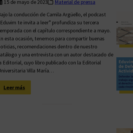
15 de mayo de 2023
Material de prensa
ajo la conducción de Camila Argüello, el podcast
Eduvim te invita a leer” profundiza su tercera
emporada con el capítulo correspondiente a mayo.
n esta ocasión, tenemos para compartir buenas
oticias, recomendaciones dentro de nuestro
atálogo y una entrevista con un autor destacado de
a Editorial, cuyo libro publicado con la Editorial
niversitaria Villa María…
:
Leer más
N
o
t
e
p