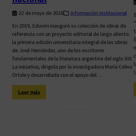
22 de mayo de 2026
Información institucional
B
“
En 2019, Eduvim inauguró su colección de obras de
t
referencia con un proyecto editorial de largo aliento:
E
la primera edición universitaria integral de las obras
n
de José Hernández, uno de los escritores
c
fundamentales de la literatura argentina del siglo XIX.
l
La iniciativa, dirigida por la investigadora María Celina
U
Ortale y desarrollada con el apoyo del…
:
Leer más
O
b
r
a
s