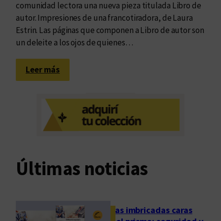
comunidad lectora una nueva pieza titulada Libro de
autor. Impresiones de una francotiradora, de Laura
Estrin. Las páginas que componen a Libro de autor son
un deleite a los ojos de quienes…
:
Leer más
L
o
s
q
u
e
b
Últimas noticias
a
i
l
a
Las imbricadas caras
n