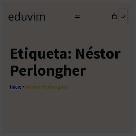
Saltar
Buscar
al
contenido
Etiqueta:
Néstor
Perlongher
Inicio
»
Néstor Perlongher