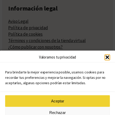
Información legal
Aviso Legal
Política de privacidad
Política de cookies
Términos y condiciones de la tienda virtual
¿Cómo publicar con nosotros?
Compra y venta de derechos
Valoramos tu privacidad
Políticas de publicación
Facturación
Políticas de coedición
Para brindarte la mejor experiencia posible, usamos cookies para
recordar tus preferencias y mejorar la navegación. Si optas por no
Atribuciones
aceptarlas, algunas opciones podrían estar limitadas.
Aceptar
© Copyright 2020 – 2026
Rechazar