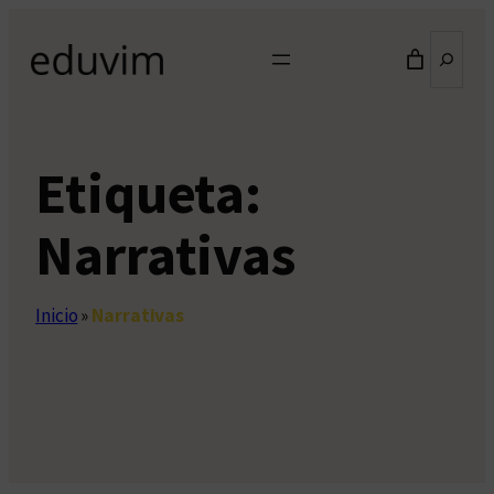
Saltar
Buscar
al
contenido
Etiqueta:
Narrativas
Inicio
»
Narrativas