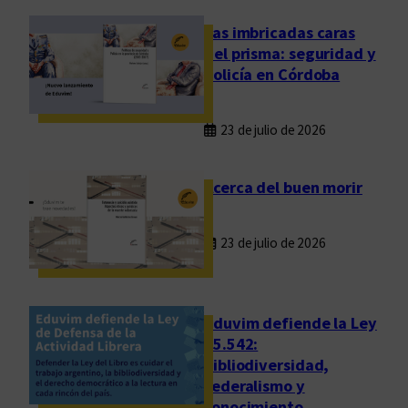
o
s
Las imbricadas caras
:
del prisma: seguridad y
l
policía en Córdoba
a
t
23 de julio de 2026
r
a
n
Acerca del buen morir
s
f
23 de julio de 2026
o
r
m
a
Eduvim defiende la Ley
c
25.542:
bibliodiversidad,
i
federalismo y
ó
conocimiento