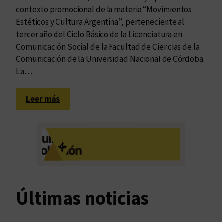
contexto promocional de la materia “Movimientos
Estéticos y Cultura Argentina”, perteneciente al
tercer año del Ciclo Básico de la Licenciatura en
Comunicación Social de la Facultad de Ciencias de la
Comunicación de la Universidad Nacional de Córdoba.
La…
:
Leer más
A
u
d
i
o
l
i
Últimas noticias
b
r