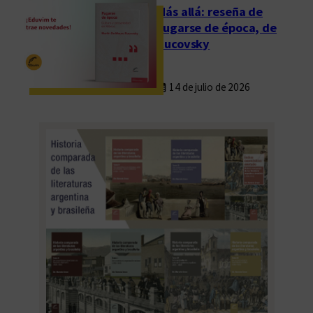
a
Más allá: reseña de
d
Fugarse de época, de
i
Rucovsky
g
i
14 de julio de 2026
t
a
l