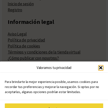
Inicio de sesión
Registro
Información legal
Aviso Legal
Política de privacidad
Política de cookies
Términos y condiciones de la tienda virtual
¿Cómo publicar con nosotros?
Compra y venta de derechos
Valoramos tu privacidad
Políticas de publicación
Facturación
Políticas de coedición
Para brindarte la mejor experiencia posible, usamos cookies para
recordar tus preferencias y mejorar la navegación. Si optas por no
Atribuciones
aceptarlas, algunas opciones podrían estar limitadas.