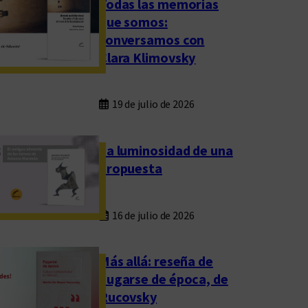
Todas las memorias
que somos:
conversamos con
Clara Klimovsky
19 de julio de 2026
La luminosidad de una
propuesta
16 de julio de 2026
Más allá: reseña de
Fugarse de época, de
Rucovsky