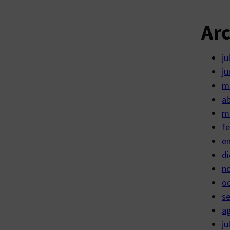
Ar
ju
ju
m
ab
m
fe
e
di
n
o
s
a
ju