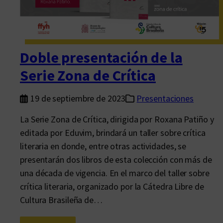
l
a
c
i
Doble presentación de la
ó
Serie Zona de Crítica
n
P
19 de septiembre de 2023
Presentaciones
i
ñ
La Serie Zona de Crítica, dirigida por Roxana Patiño y
e
editada por Eduvim, brindará un taller sobre crítica
r
literaria en donde, entre otras actividades, se
a
presentarán dos libros de esta colección con más de
una década de vigencia. En el marco del taller sobre
crítica literaria, organizado por la Cátedra Libre de
Cultura Brasileña de…