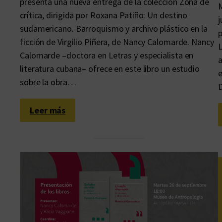
presenta una nueva entrega de la colección Zona de
M
crítica, dirigida por Roxana Patiño: Un destino
j
sudamericano. Barroquismo y archivo plástico en la
p
ficción de Virgilio Piñera, de Nancy Calomarde. Nancy
L
Calomarde –doctora en Letras y especialista en
a
literatura cubana– ofrece en este libro un estudio
e
sobre la obra…
:
Leer más
L
a
c
o
n
s
t
e