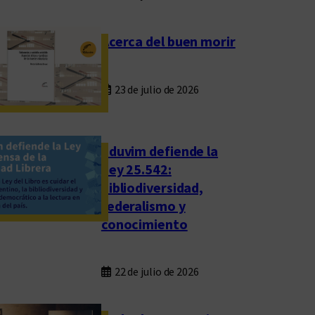
Acerca del buen morir
23 de julio de 2026
Eduvim defiende la
Ley 25.542:
bibliodiversidad,
federalismo y
conocimiento
22 de julio de 2026