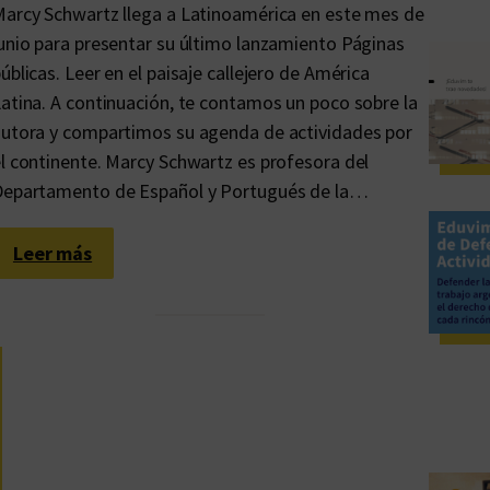
arcy Schwartz llega a Latinoamérica en este mes de
unio para presentar su último lanzamiento Páginas
úblicas. Leer en el paisaje callejero de América
atina. A continuación, te contamos un poco sobre la
utora y compartimos su agenda de actividades por
l continente. Marcy Schwartz es profesora del
Departamento de Español y Portugués de la…
:
Leer más
I
t
i
n
e
r
a
r