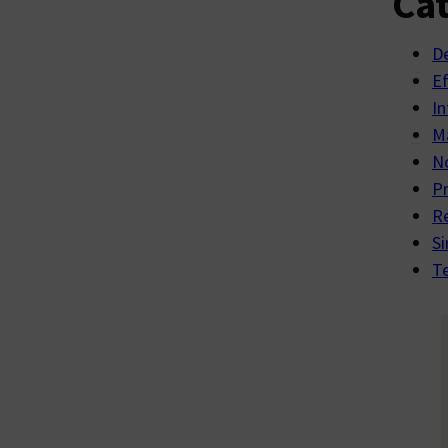
Cat
D
E
In
Ma
No
P
R
Si
Te