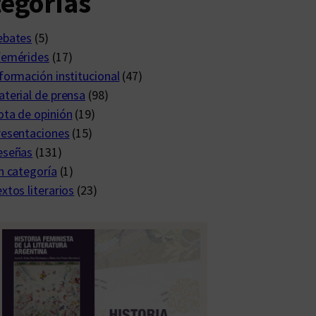
egorías
ebates
(5)
femérides
(17)
formación institucional
(47)
terial de prensa
(98)
ta de opinión
(19)
resentaciones
(15)
eseñas
(131)
n categoría
(1)
xtos literarios
(23)