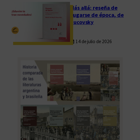
a
Más allá: reseña de
y
Fugarse de época, de
o
Rucovsky
d
e
14 de julio de 2026
E
l
C
o
n
t
i