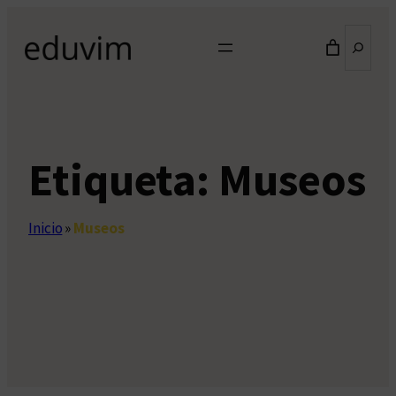
Saltar
Buscar
al
contenido
Etiqueta:
Museos
Inicio
»
Museos