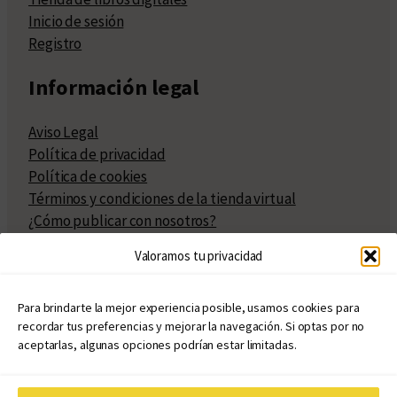
Inicio de sesión
Registro
Información legal
Aviso Legal
Política de privacidad
Política de cookies
Términos y condiciones de la tienda virtual
¿Cómo publicar con nosotros?
Compra y venta de derechos
Valoramos tu privacidad
Políticas de publicación
Facturación
Políticas de coedición
Para brindarte la mejor experiencia posible, usamos cookies para
recordar tus preferencias y mejorar la navegación. Si optas por no
Atribuciones
aceptarlas, algunas opciones podrían estar limitadas.