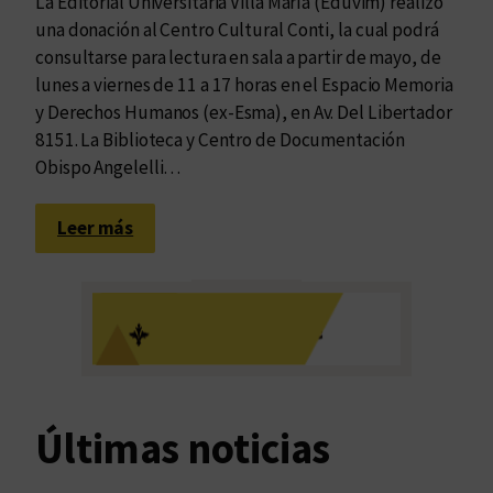
La Editorial Universitaria Villa María (Eduvim) realizó
una donación al Centro Cultural Conti, la cual podrá
consultarse para lectura en sala a partir de mayo, de
lunes a viernes de 11 a 17 horas en el Espacio Memoria
y Derechos Humanos (ex-Esma), en Av. Del Libertador
8151. La Biblioteca y Centro de Documentación
Obispo Angelelli…
:
Leer más
P
a
r
t
e
d
e
Últimas noticias
l
c