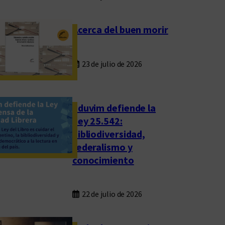
Acerca del buen morir
23 de julio de 2026
Eduvim defiende la
Ley 25.542:
bibliodiversidad,
federalismo y
conocimiento
22 de julio de 2026