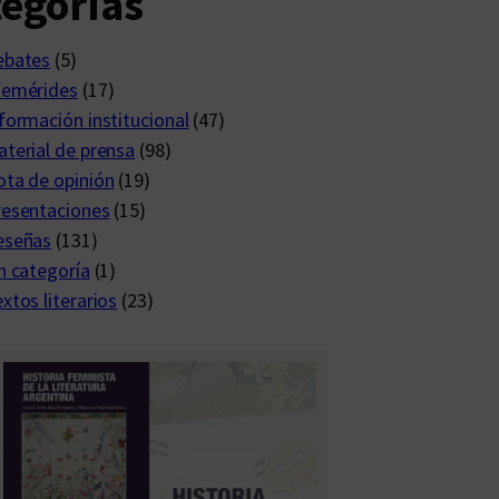
egorías
ebates
(5)
femérides
(17)
formación institucional
(47)
terial de prensa
(98)
ta de opinión
(19)
resentaciones
(15)
eseñas
(131)
n categoría
(1)
xtos literarios
(23)