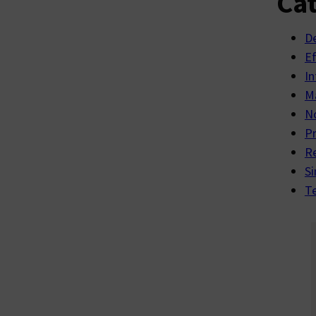
Cat
D
E
In
Ma
No
P
R
Si
Te