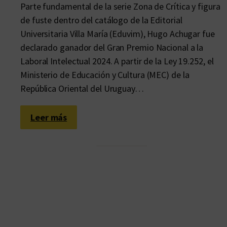
Parte fundamental de la serie Zona de Crítica y figura
de fuste dentro del catálogo de la Editorial
Universitaria Villa María (Eduvim), Hugo Achugar fue
declarado ganador del Gran Premio Nacional a la
Laboral Intelectual 2024. A partir de la Ley 19.252, el
Ministerio de Educación y Cultura (MEC) de la
República Oriental del Uruguay…
:
Leer más
N
u
e
s
t
r
o
r