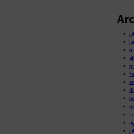
Ar
ju
ju
m
ab
m
fe
e
di
n
o
s
a
ju