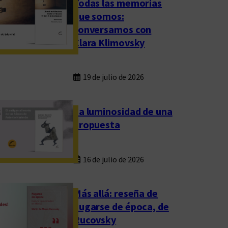
Todas las memorias
que somos:
conversamos con
Clara Klimovsky
19 de julio de 2026
La luminosidad de una
propuesta
16 de julio de 2026
Más allá: reseña de
Fugarse de época, de
Rucovsky