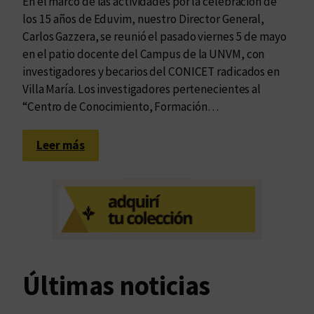
En el marco de las actividades por la celebración de
los 15 años de Eduvim, nuestro Director General,
Carlos Gazzera, se reunió el pasado viernes 5 de mayo
en el patio docente del Campus de la UNVM, con
investigadores y becarios del CONICET radicados en
Villa María. Los investigadores pertenecientes al
“Centro de Conocimiento, Formación…
:
Leer más
R
e
u
n
i
ó
n
Últimas noticias
c
o