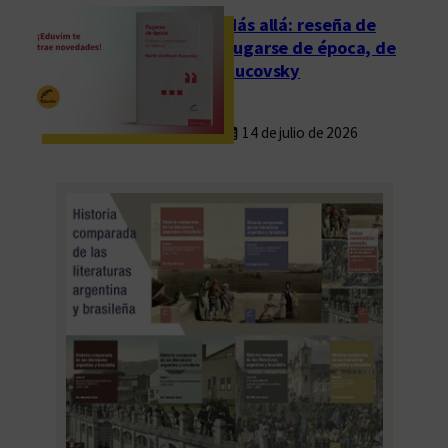
d
Más allá: reseña de
a
Fugarse de época, de
d
Rucovsky
N
a
14 de julio de 2026
c
i
o
n
a
l
d
e
V
i
l
l
a