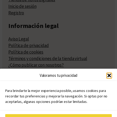
Inicio de sesión
Registro
Información legal
Aviso Legal
Política de privacidad
Política de cookies
Términos y condiciones de la tienda virtual
¿Cómo publicar con nosotros?
Compra y venta de derechos
Valoramos tu privacidad
Políticas de publicación
Facturación
Políticas de coedición
Para brindarte la mejor experiencia posible, usamos cookies para
recordar tus preferencias y mejorar la navegación. Si optas por no
Atribuciones
aceptarlas, algunas opciones podrían estar limitadas.