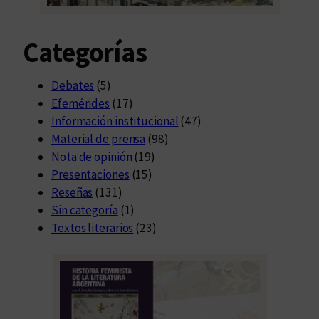
M
a
Categorías
r
í
a
Debates
(5)
Efemérides
(17)
Información institucional
(47)
Material de prensa
(98)
Nota de opinión
(19)
Presentaciones
(15)
Reseñas
(131)
Sin categoría
(1)
Textos literarios
(23)