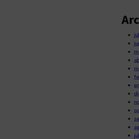
Ar
ju
ju
m
ab
m
fe
e
di
n
o
s
a
ju