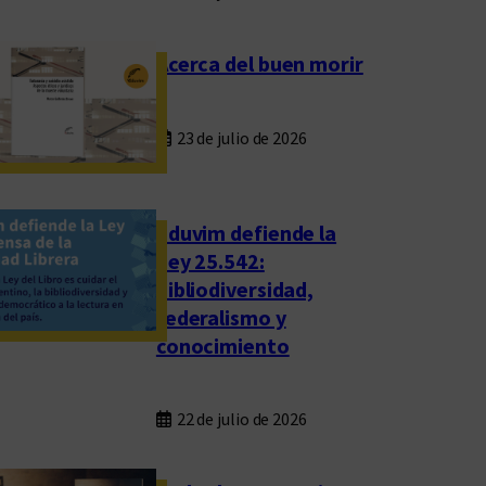
Acerca del buen morir
23 de julio de 2026
Eduvim defiende la
Ley 25.542:
bibliodiversidad,
federalismo y
conocimiento
22 de julio de 2026