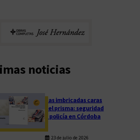
imas noticias
Las imbricadas caras
del prisma: seguridad
y policía en Córdoba
23 de julio de 2026