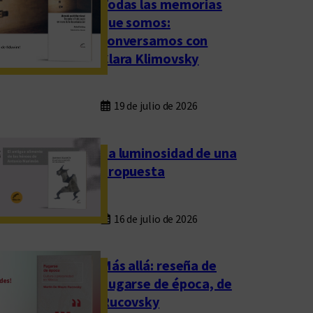
Todas las memorias
que somos:
conversamos con
Clara Klimovsky
19 de julio de 2026
La luminosidad de una
propuesta
16 de julio de 2026
Más allá: reseña de
Fugarse de época, de
Rucovsky