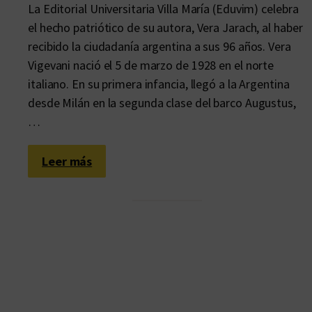
La Editorial Universitaria Villa María (Eduvim) celebra
el hecho patriótico de su autora, Vera Jarach, al haber
recibido la ciudadanía argentina a sus 96 años. Vera
Vigevani nació el 5 de marzo de 1928 en el norte
italiano. En su primera infancia, llegó a la Argentina
desde Milán en la segunda clase del barco Augustus,
…
:
Leer más
¿
Y
o
?
A
r
g
e