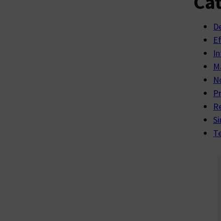
Cat
D
E
In
Ma
No
P
R
Si
Te