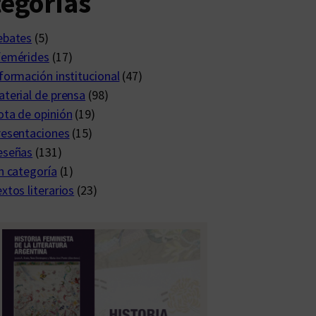
egorías
ebates
(5)
femérides
(17)
formación institucional
(47)
terial de prensa
(98)
ta de opinión
(19)
resentaciones
(15)
eseñas
(131)
n categoría
(1)
xtos literarios
(23)