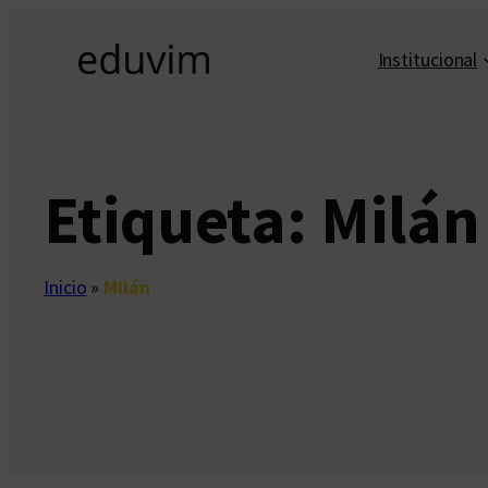
Saltar
al
Institucional
contenido
Etiqueta:
Milán
Inicio
»
Milán