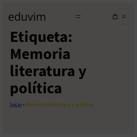
Saltar
Buscar
al
contenido
Etiqueta:
Memoria
literatura y
política
Inicio
»
Memoria literatura y política