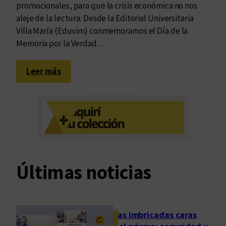
promocionales, para que la crisis económica no nos
aleje de la lectura. Desde la Editorial Universitaria
Villa María (Eduvim) conmemoramos el Día de la
Memoria por la Verdad…
:
Leer más
M
á
s
l
i
b
r
Últimas noticias
o
s
p
o
Las imbricadas caras
r