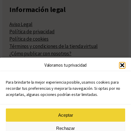
Información legal
Aviso Legal
Política de privacidad
Política de cookies
Términos y condiciones de la tienda virtual
¿Cómo publicar con nosotros?
Compra y venta de derechos
Valoramos tu privacidad
Políticas de publicación
Facturación
Políticas de coedición
Para brindarte la mejor experiencia posible, usamos cookies para
recordar tus preferencias y mejorar la navegación. Si optas por no
Atribuciones
aceptarlas, algunas opciones podrían estar limitadas.
Aceptar
© Copyright 2020 – 2026
Rechazar