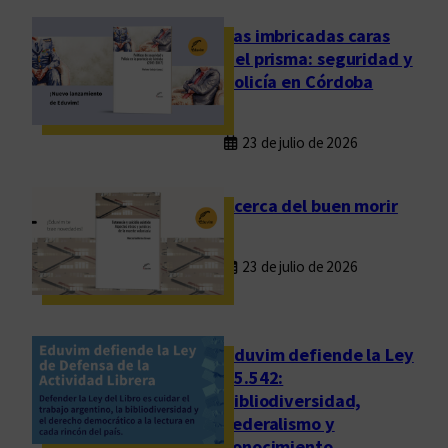
,
m
Las imbricadas caras
e
del prisma: seguridad y
j
policía en Córdoba
o
r
23 de julio de 2026
e
s
s
Acerca del buen morir
a
l
23 de julio de 2026
a
r
i
o
Eduvim defiende la Ley
s
25.542:
bibliodiversidad,
,
federalismo y
m
conocimiento