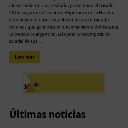
Financiamiento Universitario, presentado el pasado
28 de mayo en la Cámara de Diputados de la Nación.
Este proyecto busca establecer un piso básico de
recursos que garantice el funcionamiento del sistema
universitario argentino, así como la recomposición
salarial de sus…
:
Leer más
M
á
s
l
i
b
r
Últimas noticias
o
s