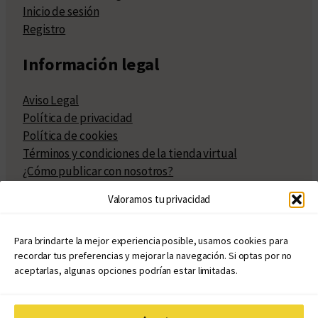
Inicio de sesión
Registro
Información legal
Aviso Legal
Política de privacidad
Política de cookies
Términos y condiciones de la tienda virtual
¿Cómo publicar con nosotros?
Compra y venta de derechos
Valoramos tu privacidad
Políticas de publicación
Facturación
Políticas de coedición
Para brindarte la mejor experiencia posible, usamos cookies para
recordar tus preferencias y mejorar la navegación. Si optas por no
Atribuciones
aceptarlas, algunas opciones podrían estar limitadas.