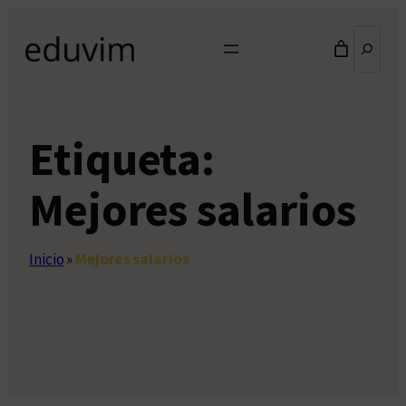
Saltar
Buscar
al
contenido
Etiqueta:
Mejores salarios
Inicio
»
Mejores salarios